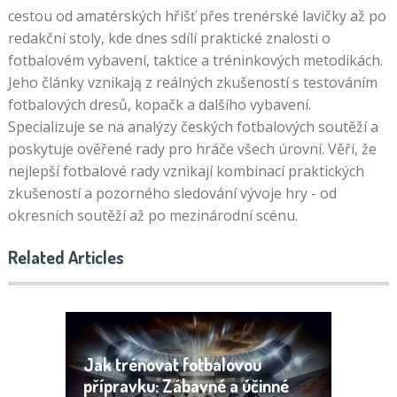
cestou od amatérských hřišť přes trenérské lavičky až po
redakční stoly, kde dnes sdílí praktické znalosti o
fotbalovém vybavení, taktice a tréninkových metodikách.
Jeho články vznikają z reálných zkušeností s testováním
fotbalových dresů, kopačk a dalšího vybavení.
Specializuje se na analýzy českých fotbalových soutěží a
poskytuje ověřené rady pro hráče všech úrovní. Věří, že
nejlepší fotbalové rady vznikají kombinací praktických
zkušeností a pozorného sledování vývoje hry - od
okresních soutěží až po mezinárodní scénu.
Related Articles
Jak trénovat fotbalovou
přípravku: Zábavné a účinné