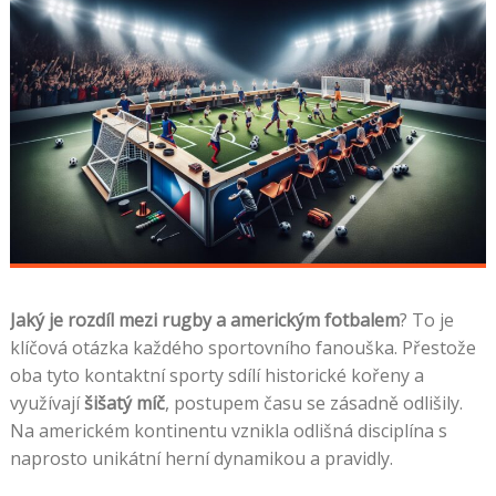
Jaký je rozdíl mezi rugby a americkým fotbalem
? To je
klíčová otázka každého sportovního fanouška. Přestože
oba tyto kontaktní sporty sdílí historické kořeny a
využívají
šišatý míč
, postupem času se zásadně odlišily.
Na americkém kontinentu vznikla odlišná disciplína s
naprosto unikátní herní dynamikou a pravidly.