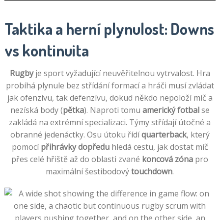
Taktika a herní plynulost: Downs
vs kontinuita
Rugby
je sport vyžadující neuvěřitelnou vytrvalost. Hra
probíhá plynule bez střídání formací a hráči musí zvládat
jak ofenzívu, tak defenzívu, dokud někdo nepoloží míč a
nezíská body (
pětka
). Naproti tomu
americký fotbal
se
zakládá na extrémní specializaci. Týmy střídají útočné a
obranné jedenáctky. Osu útoku řídí
quarterback
, který
pomocí
přihrávky dopředu
hledá cestu, jak dostat míč
přes celé hřiště až do oblasti zvané
koncová zóna
pro
maximální šestibodový
touchdown
.