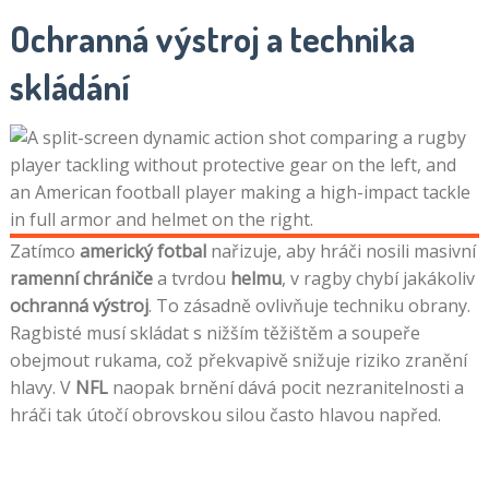
Ochranná výstroj a technika
skládání
Zatímco
americký fotbal
nařizuje, aby hráči nosili masivní
ramenní chrániče
a tvrdou
helmu
, v ragby chybí jakákoliv
ochranná výstroj
. To zásadně ovlivňuje techniku obrany.
Ragbisté musí skládat s nižším těžištěm a soupeře
obejmout rukama, což překvapivě snižuje riziko zranění
hlavy. V
NFL
naopak brnění dává pocit nezranitelnosti a
hráči tak útočí obrovskou silou často hlavou napřed.