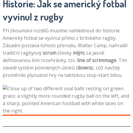
Historie: Jak se americký fotbal
vyvinul z rugby
Při zkoumání rozdílů musíme nahlédnout do historie.
Americký fotbal se vyvinul přímo z britského ragby.
Zásadní postava tohoto přerodu, Walter Camp, nahradil
tradiční ragbyový
scrum
(česky
mlýn
) za jasně
definovanou linii rozehrávky, tzv.
line of scrimmage
. Tím
zavedl systém povolených útoků (
downs
), což navždy
proměnilo plynulost hry na taktickou stop-start bitvu.