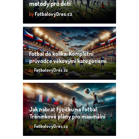
metody pro děti
by
FotbalovýDres.cz
Fotbal do kolika: Kompletní
průvodce věkovými kategoriemi
by
FotbalovýDres.cz
Jak nabrat fyzičku na fotbal:
Tréninkové plány pro maximální
výkon
by
FotbalovýDres.cz