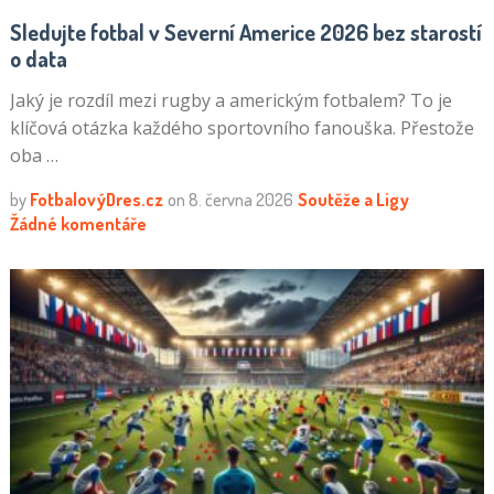
Sledujte fotbal v Severní Americe 2026 bez starostí
o data
Jaký je rozdíl mezi rugby a americkým fotbalem? To je
klíčová otázka každého sportovního fanouška. Přestože
oba …
by
FotbalovýDres.cz
on
8. června 2026
Soutěže a Ligy
Žádné komentáře