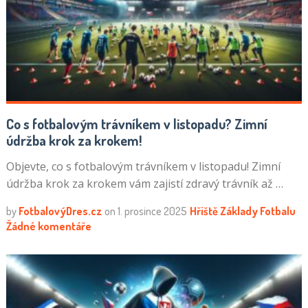
Co s fotbalovým trávníkem v listopadu? Zimní
údržba krok za krokem!
Objevte, co s fotbalovým trávníkem v listopadu! Zimní
údržba krok za krokem vám zajistí zdravý trávník až …
by
FotbalovýDres.cz
on
1. prosince 2025
Hřiště
Základy Fotbalu
Žádné komentáře