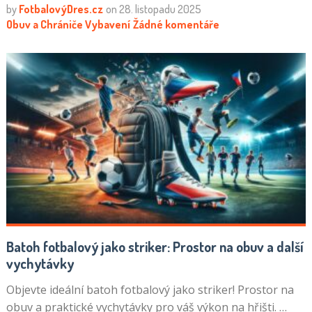
by
FotbalovýDres.cz
on
28. listopadu 2025
Obuv a Chrániče
Vybavení
Žádné komentáře
Batoh fotbalový jako striker: Prostor na obuv a další
vychytávky
Objevte ideální batoh fotbalový jako striker! Prostor na
obuv a praktické vychytávky pro váš výkon na hřišti. …