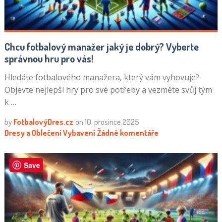
Chcu fotbalový manažer jaký je dobrý? Vyberte
správnou hru pro vás!
Hledáte fotbalového manažera, který vám vyhovuje?
Objevte nejlepší hry pro své potřeby a vezměte svůj tým
k …
by
FotbalovýDres.cz
on
10. prosince 2025
Dresy a Oblečení
Vybavení
Žádné komentáře
Save