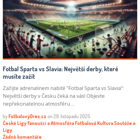
Fotbal Sparta vs Slavia: Největší derby, které
musíte zažít
Zažijte adrenalinem nabité "Fotbal Sparta vs Slavia":
Největší derby v Česku čeká na vás! Objevte
nepřekonatelnou atmosféru …
by
FotbalovýDres.cz
on
29. listopadu 2025
České Ligy
Fanoušci a Atmosféra
Fotbalová Kultura
Soutěže a
Ligy
Žádné komentáře