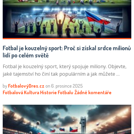
Fotbal je kouzelný sport: Proč si získal srdce milionů
lidí po celém světě
Fotbal je kouzelný sport, který spojuje miliony. Objevte,
jaké tajemství ho činí tak populárním a jak můžete …
by
FotbalovýDres.cz
on
6. prosince 2025
Fotbalová Kultura
Historie Fotbalu
Žádné komentáře