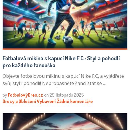
Fotbalová mikina s kapucí Nike F.C.: Styl a pohodlí
pro každého fanouška
Objevte fotbalovou mikinu s kapucí Nike F.C. a vyjádřete
svůj styl i pohodlí! Nepropásněte šanci stát se …
by
FotbalovýDres.cz
on
29. listopadu 2025
Dresy a Oblečení
Vybavení
Žádné komentáře