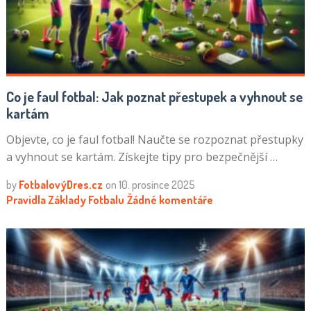
Co je faul fotbal: Jak poznat přestupek a vyhnout se
kartám
Objevte, co je faul fotbal! Naučte se rozpoznat přestupky
a vyhnout se kartám. Získejte tipy pro bezpečnější …
by
FotbalovýDres.cz
on
10. prosince 2025
Pravidla
Základy Fotbalu
Žádné komentáře