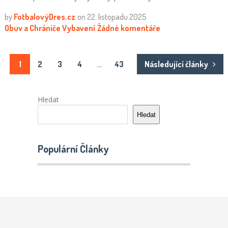
by
FotbalovýDres.cz
on
22. listopadu 2025
Obuv a Chrániče
Vybavení
Žádné komentáře
Stránkování
1
2
3
4
…
43
Následující články
příspěvků
Hledat
Hledat
Populární Články