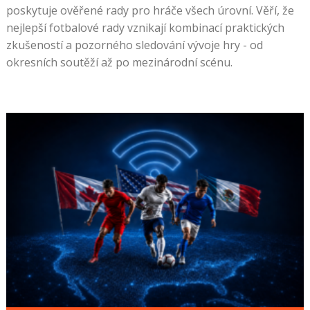
poskytuje ověřené rady pro hráče všech úrovní. Věří, že
nejlepší fotbalové rady vznikají kombinací praktických
zkušeností a pozorného sledování vývoje hry - od
okresních soutěží až po mezinárodní scénu.