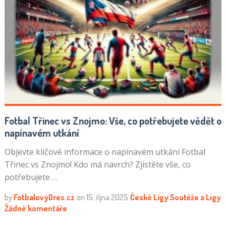
Fotbal Třinec vs Znojmo: Vše, co potřebujete vědět o
napínavém utkání
Objevte klíčové informace o napínavém utkání Fotbal
Třinec vs Znojmo! Kdo má navrch? Zjistěte vše, co
potřebujete …
by
FotbalovýDres.cz
on
15. října 2025
České Ligy
Soutěže a Ligy
Žádné komentáře