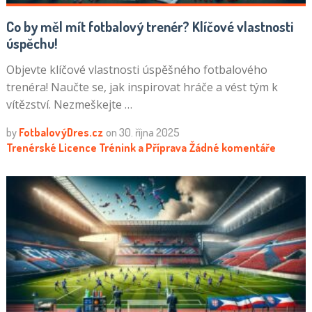
Co by měl mít fotbalový trenér? Klíčové vlastnosti
úspěchu!
Objevte klíčové vlastnosti úspěšného fotbalového
trenéra! Naučte se, jak inspirovat hráče a vést tým k
vítězství. Nezmeškejte …
by
FotbalovýDres.cz
on
30. října 2025
Trenérské Licence
Trénink a Příprava
Žádné komentáře