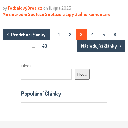
by
FotbalovýDres.cz
on
11. října 2025
Mezinárodní Soutěže
Soutěže a Ligy
Žádné komentáře
Stránkování
Předchozí články
1
2
3
4
5
6
příspěvků
…
43
Následující články
Hledat
Hledat
Populární Články