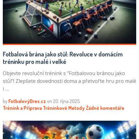
Fotbalová brána jako stůl: Revoluce v domácím
tréninku pro malé i velké
Objevte revoluční trénink s "Fotbalovou bránou jako
stůl"! Zlepšete dovednosti doma a přetvořte hru pro malé
i …
by
FotbalovýDres.cz
on
20. října 2025
Trénink a Příprava
Tréninkové Metody
Žádné komentáře