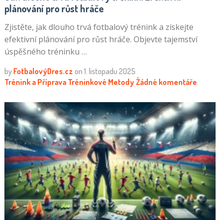
plánování pro růst hráče
Zjistěte, jak dlouho trvá fotbalový trénink a získejte
efektivní plánování pro růst hráče. Objevte tajemství
úspěšného tréninku …
by
FotbalovýDres.cz
on
1. listopadu 2025
Trénink a Příprava
Tréninkové Metody
Žádné komentáře