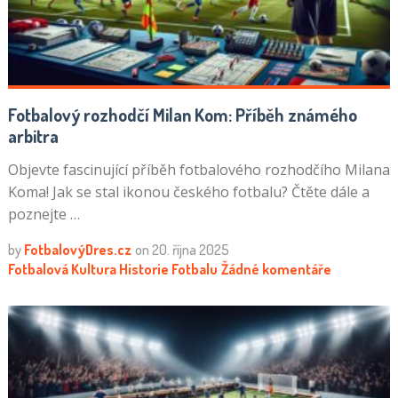
Fotbalový rozhodčí Milan Kom: Příběh známého
arbitra
Objevte fascinující příběh fotbalového rozhodčího Milana
Koma! Jak se stal ikonou českého fotbalu? Čtěte dále a
poznejte …
by
FotbalovýDres.cz
on
20. října 2025
Fotbalová Kultura
Historie Fotbalu
Žádné komentáře