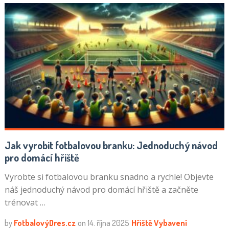
Jak vyrobit fotbalovou branku: Jednoduchý návod
pro domácí hřiště
Vyrobte si fotbalovou branku snadno a rychle! Objevte
náš jednoduchý návod pro domácí hřiště a začněte
trénovat …
by
FotbalovýDres.cz
on
14. října 2025
Hřiště
Vybavení