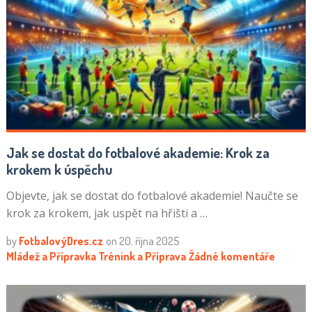
Jak se dostat do fotbalové akademie: Krok za
krokem k úspěchu
Objevte, jak se dostat do fotbalové akademie! Naučte se
krok za krokem, jak uspět na hřišti a …
by
FotbalovýDres.cz
on
20. října 2025
Mládež a Přípravka
Trénink a Příprava
Žádné komentáře