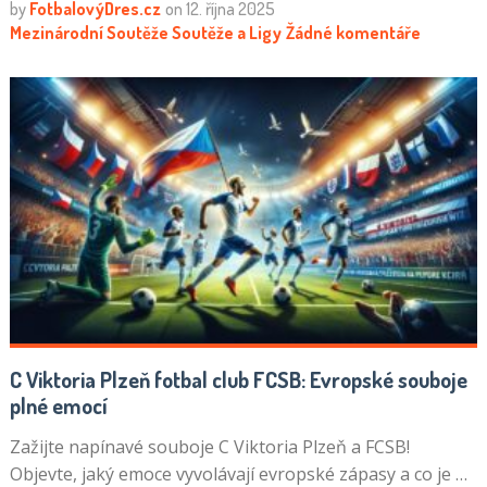
by
FotbalovýDres.cz
on
12. října 2025
Mezinárodní Soutěže
Soutěže a Ligy
Žádné komentáře
C Viktoria Plzeň fotbal club FCSB: Evropské souboje
plné emocí
Zažijte napínavé souboje C Viktoria Plzeň a FCSB!
Objevte, jaký emoce vyvolávají evropské zápasy a co je …