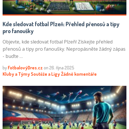
Kde sledovat fotbal Plzeň: Přehled přenosů a tipy
pro fanoušky
Objevte, kde sledovat fotbal Plzeň! Získejte přehled
přenosů a tipy pro fanoušky. Nepropásněte žádný zápas
- buďte …
by
FotbalovýDres.cz
on
26. října 2025
Kluby a Týmy
Soutěže a Ligy
Žádné komentáře