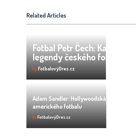
Related Articles
Fotbal Petr Čech: Kariéra
legendy českého fotbalu
by
FotbalovýDres.cz
Adam Sandler: Hollywoodská hvězda
amerického fotbalu
by
FotbalovýDres.cz