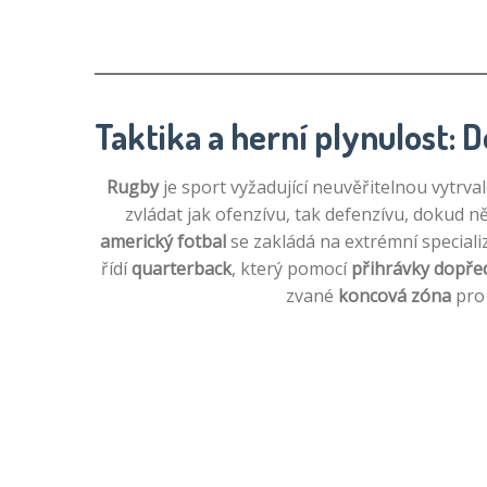
Taktika a herní plynulost: 
Rugby
je sport vyžadující neuvěřitelnou vytrva
zvládat jak ofenzívu, tak defenzívu, dokud n
americký fotbal
se zakládá na extrémní speciali
řídí
quarterback
, který pomocí
přihrávky dopře
zvané
koncová zóna
pro