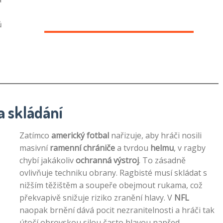
ů
a skládání
Zatímco
americký fotbal
nařizuje, aby hráči nosili
masivní
ramenní chrániče
a tvrdou
helmu
, v ragby
chybí jakákoliv
ochranná výstroj
. To zásadně
ovlivňuje techniku obrany. Ragbisté musí skládat s
nižším těžištěm a soupeře obejmout rukama, což
překvapivě snižuje riziko zranění hlavy. V
NFL
naopak brnění dává pocit nezranitelnosti a hráči tak
útočí obrovskou silou často hlavou napřed.