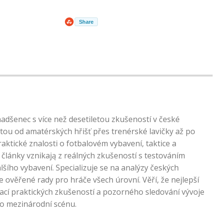
Share
nadšenec s více než desetiletou zkušeností v české
tou od amatérských hřišť přes trenérské lavičky až po
praktické znalosti o fotbalovém vybavení, taktice a
články vznikają z reálných zkušeností s testováním
lšího vybavení. Specializuje se na analýzy českých
e ověřené rady pro hráče všech úrovní. Věří, že nejlepší
ací praktických zkušeností a pozorného sledování vývoje
po mezinárodní scénu.