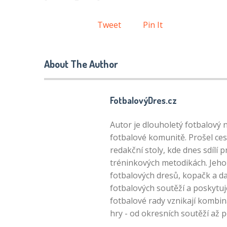
Tweet
Pin It
About The Author
FotbalovýDres.cz
Autor je dlouholetý fotbalový 
fotbalové komunitě. Prošel ces
redakční stoly, kde dnes sdílí 
tréninkových metodikách. Jeho 
fotbalových dresů, kopačk a da
fotbalových soutěží a poskytuj
fotbalové rady vznikají kombin
hry - od okresních soutěží až 