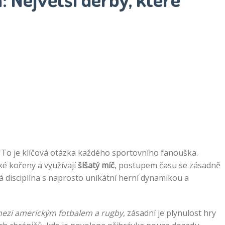
 To je klíčová otázka každého sportovního fanouška.
cké kořeny a využívají
šišatý míč
, postupem času se zásadně
á disciplína s naprosto unikátní herní dynamikou a
 mezi americkým fotbalem a rugby
, zásadní je plynulost hry