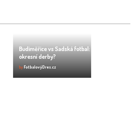
Budiměřice vs Sadská fotbal: Kdo ovládne
okresní derby?
by
FotbalovýDres.cz