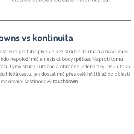
Downs vs kontinuita
lost. Hra probíhá plynule bez střídání formací a hráči musí
ěkdo nepoloží míč a nezíská body (
pětka
). Naproti tomu
zaci. Týmy střídají útočné a obranné jedenáctky. Osu útoku
du
hledá cestu, jak dostat míč přes celé hřiště až do oblasti
 maximální šestibodový
touchdown
.