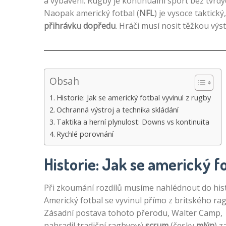
a vybavení. Rugby je kontinuální sport bez tvrd
Naopak americký fotbal (
NFL
) je vysoce taktick
přihrávku dopředu
. Hráči musí nosit těžkou výs
Obsah
Historie: Jak se americký fotbal vyvinul z rugby
Ochranná výstroj a technika skládání
Taktika a herní plynulost: Downs vs kontinuita
Rychlé porovnání
Historie: Jak se americký f
Při zkoumání rozdílů musíme nahlédnout do hist
Americký fotbal se vyvinul přímo z britského rag
Zásadní postava tohoto přerodu, Walter Camp,
nahradil tradiční ragbyový
scrum
(česky
mlýn
) z