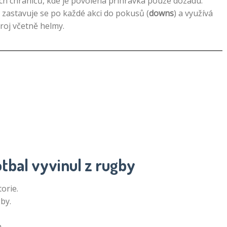
ých chráničů, kde je povolena přihrávka pouze dozadu.
ý, zastavuje se po každé akci do pokusů (
downs
) a využívá
troj včetně helmy.
otbal vyvinul z rugby
orie.
by.
a