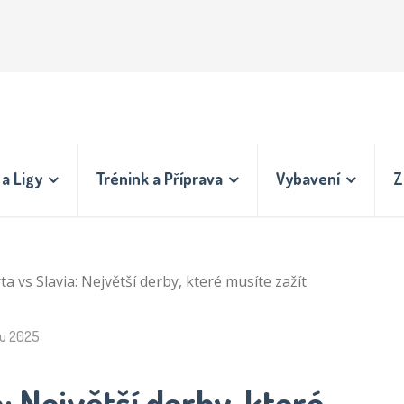
a Ligy
Trénink a Příprava
Vybavení
Z
ta vs Slavia: Největší derby, které musíte zažít
du 2025
: Největší derby, které