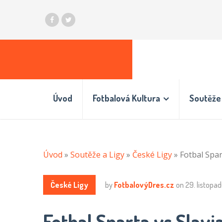
Úvod
Fotbalová Kultura
Soutěže 
Úvod
»
Soutěže a Ligy
»
České Ligy
»
Fotbal Spar
České Ligy
by
FotbalovýDres.cz
on
29. listopa
Fotbal Sparta vs Slavia