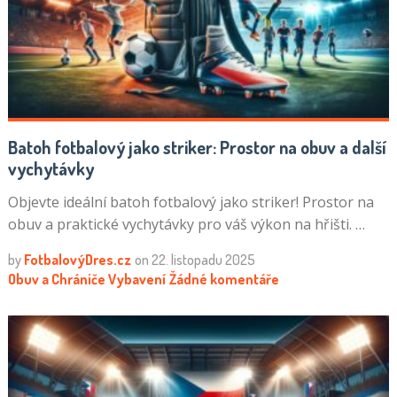
Batoh fotbalový jako striker: Prostor na obuv a další
vychytávky
Objevte ideální batoh fotbalový jako striker! Prostor na
obuv a praktické vychytávky pro váš výkon na hřišti. …
by
FotbalovýDres.cz
on
22. listopadu 2025
Obuv a Chrániče
Vybavení
Žádné komentáře