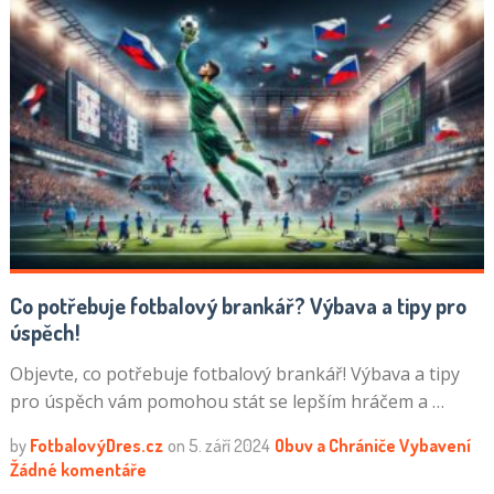
Co potřebuje fotbalový brankář? Výbava a tipy pro
úspěch!
Objevte, co potřebuje fotbalový brankář! Výbava a tipy
pro úspěch vám pomohou stát se lepším hráčem a …
by
FotbalovýDres.cz
on
5. září 2024
Obuv a Chrániče
Vybavení
Žádné komentáře