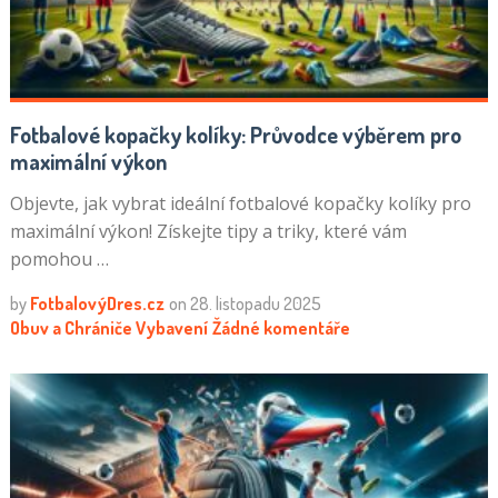
Fotbalové kopačky kolíky: Průvodce výběrem pro
maximální výkon
Objevte, jak vybrat ideální fotbalové kopačky kolíky pro
maximální výkon! Získejte tipy a triky, které vám
pomohou …
by
FotbalovýDres.cz
on
28. listopadu 2025
Obuv a Chrániče
Vybavení
Žádné komentáře