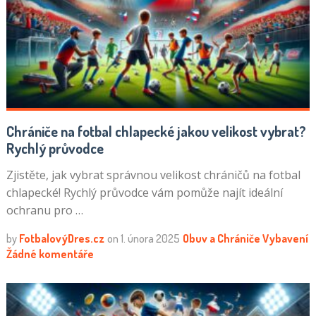
Chrániče na fotbal chlapecké jakou velikost vybrat?
Rychlý průvodce
Zjistěte, jak vybrat správnou velikost chráničů na fotbal
chlapecké! Rychlý průvodce vám pomůže najít ideální
ochranu pro …
by
FotbalovýDres.cz
on
1. února 2025
Obuv a Chrániče
Vybavení
Žádné komentáře