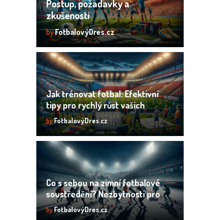
Postup, požadavky a
zkušenosti
by
FotbalovýDres.cz
Jak trénovat fotbal: Efektivní
tipy pro rychlý růst vašich
dovedností
by
FotbalovýDres.cz
Co s sebou na zimní fotbalové
soustředění? Nezbytnosti pro
zimní přípravu!
by
FotbalovýDres.cz