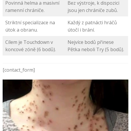
Povinná helma a masivní
Bez výstroje, k dispozici
ramenní chrániče.
jsou jen chrániče zubů.
Striktní specializace na
Každý z patnácti hráčů
útok a obranu.
útočí i brání.
Cílem je Touchdown v
Nejvíce bodů přinese
koncové zóně (6 bodů).
Pětka neboli Try (5 bodů).
[contact_form]