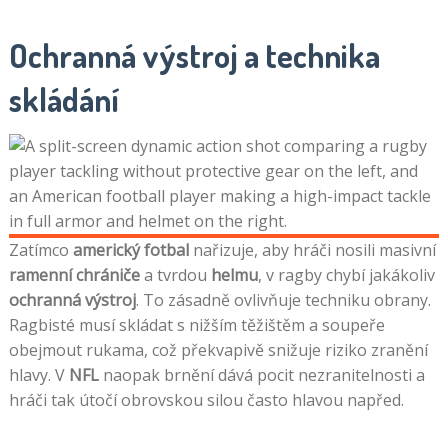
Ochranná výstroj a technika
skládání
Zatímco
americký fotbal
nařizuje, aby hráči nosili masivní
ramenní chrániče
a tvrdou
helmu
, v ragby chybí jakákoliv
ochranná výstroj
. To zásadně ovlivňuje techniku obrany.
Ragbisté musí skládat s nižším těžištěm a soupeře
obejmout rukama, což překvapivě snižuje riziko zranění
hlavy. V
NFL
naopak brnění dává pocit nezranitelnosti a
hráči tak útočí obrovskou silou často hlavou napřed.