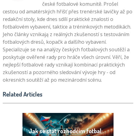
české fotbalové komunitě. Prošel
cestou od amatérských hřišť přes trenérské lavičky až po
redakční stoly, kde dnes sdílí praktické znalosti o
fotbalovém vybavení, taktice a tréninkových metodikách.
Jeho články vznikają z reálných zkušeností s testováním
fotbalových dresů, kopačk a dalšího vybavení.
Specializuje se na analýzy českých fotbalových soutěží a
poskytuje ověřené rady pro hráče všech úrovní. Věří, že
nejlepší fotbalové rady vznikají kombinací praktických
zkušeností a pozorného sledování vývoje hry - od
okresních soutěží až po mezinárodní scénu.
Related Articles
Jak se stát rozhodčím fotbal: