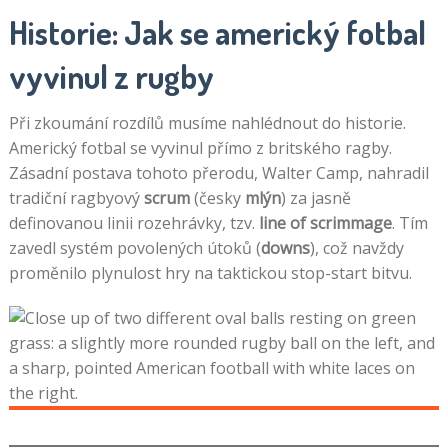
Historie: Jak se americký fotbal
vyvinul z rugby
Při zkoumání rozdílů musíme nahlédnout do historie.
Americký fotbal se vyvinul přímo z britského ragby.
Zásadní postava tohoto přerodu, Walter Camp, nahradil
tradiční ragbyový
scrum
(česky
mlýn
) za jasně
definovanou linii rozehrávky, tzv.
line of scrimmage
. Tím
zavedl systém povolených útoků (
downs
), což navždy
proměnilo plynulost hry na taktickou stop-start bitvu.