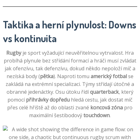
Taktika a herní plynulost: Downs
vs kontinuita
Rugby
je sport vyžadující neuvěřitelnou vytrvalost. Hra
probíhá plynule bez střídání formací a hráči musí zvládat
jak ofenzívu, tak defenzívu, dokud někdo nepoloží míč a
nezíská body (
pětka
). Naproti tomu
americký fotbal
se
zakládá na extrémní specializaci. Týmy střídají útočné a
obranné jedenáctky. Osu útoku řídí
quarterback
, který
pomocí
přihrávky dopředu
hledá cestu, jak dostat míč
přes celé hřiště až do oblasti zvané
koncová zóna
pro
maximální šestibodový
touchdown
.