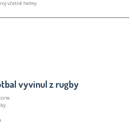
troj včetně helmy.
otbal vyvinul z rugby
orie.
by.
a