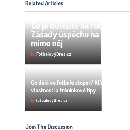
Related Articles
Co je důležité na fotbalu?
Zásady úspěchu na hřišti i
mimo něj
by
FotbalovýDres.cz
Co dělá ve fotbale stoper? Klíčové
vlastnosti a tréninkové tipy
by
FotbalovýDres.cz
Join The Discussion