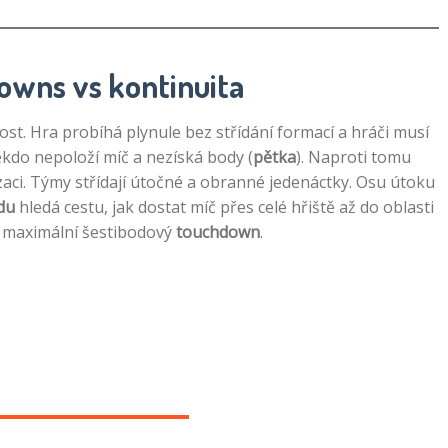
Downs vs kontinuita
lost. Hra probíhá plynule bez střídání formací a hráči musí
ěkdo nepoloží míč a nezíská body (
pětka
). Naproti tomu
zaci. Týmy střídají útočné a obranné jedenáctky. Osu útoku
du
hledá cestu, jak dostat míč přes celé hřiště až do oblasti
 maximální šestibodový
touchdown
.