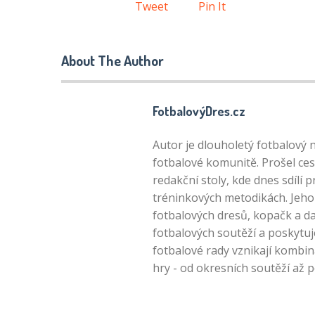
Tweet
Pin It
About The Author
FotbalovýDres.cz
Autor je dlouholetý fotbalový 
fotbalové komunitě. Prošel ces
redakční stoly, kde dnes sdílí 
tréninkových metodikách. Jeho 
fotbalových dresů, kopačk a da
fotbalových soutěží a poskytuj
fotbalové rady vznikají kombin
hry - od okresních soutěží až 