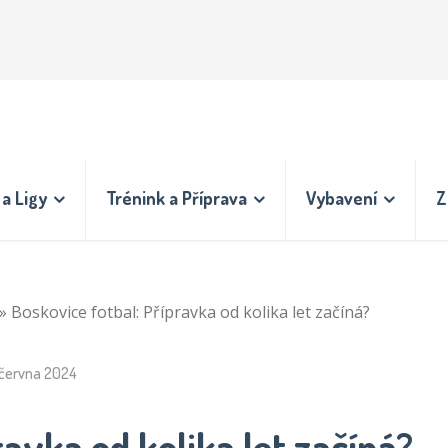
a Ligy
Trénink a Příprava
Vybavení
Z
»
Boskovice fotbal: Přípravka od kolika let začíná?
 června 2024
ravka od kolika let začíná?