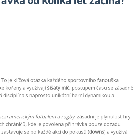
 To je klíčová otázka každého sportovního fanouška.
cké kořeny a využívají
šišatý míč
, postupem času se zásadně
á disciplína s naprosto unikátní herní dynamikou a
 mezi americkým fotbalem a rugby
, zásadní je plynulost hry
ých chráničů, kde je povolena přihrávka pouze dozadu.
ý, zastavuje se po každé akci do pokusů (
downs
) a využívá