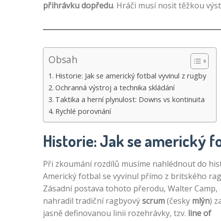
přihrávku dopředu
. Hráči musí nosit těžkou výs
Obsah
Historie: Jak se americký fotbal vyvinul z rugby
Ochranná výstroj a technika skládání
Taktika a herní plynulost: Downs vs kontinuita
Rychlé porovnání
Historie: Jak se americký f
Při zkoumání rozdílů musíme nahlédnout do hist
Americký fotbal se vyvinul přímo z britského rag
Zásadní postava tohoto přerodu, Walter Camp,
nahradil tradiční ragbyový
scrum
(česky
mlýn
) z
jasně definovanou linii rozehrávky, tzv.
line of