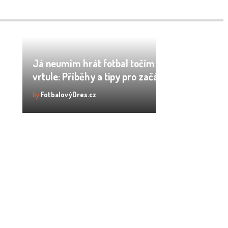
Já neumím hrát fotbal točím se tam jak
vrtule: Příběhy a tipy pro začátečníky
by
FotbalovýDres.cz