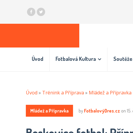
Úvod
Fotbalová Kultura
Soutěže 
Úvod
»
Trénink a Příprava
»
Mládež a Přípravka
Mládež a Přípravka
by
FotbalovýDres.cz
on
15.
Boskovice fotbal: Příp