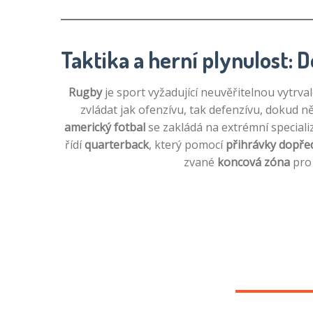
Taktika a herní plynulost: 
Rugby
je sport vyžadující neuvěřitelnou vytrva
zvládat jak ofenzívu, tak defenzívu, dokud n
americký fotbal
se zakládá na extrémní speciali
řídí
quarterback
, který pomocí
přihrávky dopře
zvané
koncová zóna
pro