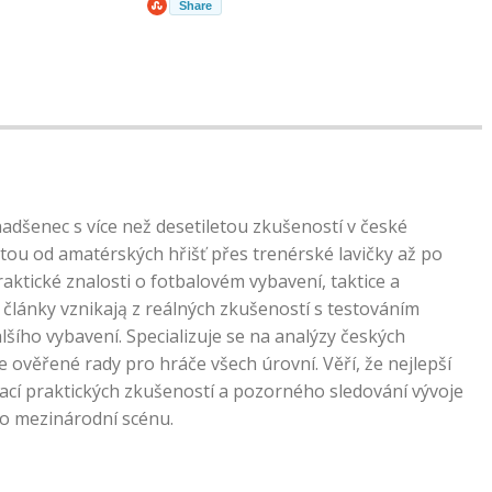
Share
nadšenec s více než desetiletou zkušeností v české
tou od amatérských hřišť přes trenérské lavičky až po
praktické znalosti o fotbalovém vybavení, taktice a
články vznikają z reálných zkušeností s testováním
lšího vybavení. Specializuje se na analýzy českých
e ověřené rady pro hráče všech úrovní. Věří, že nejlepší
ací praktických zkušeností a pozorného sledování vývoje
po mezinárodní scénu.