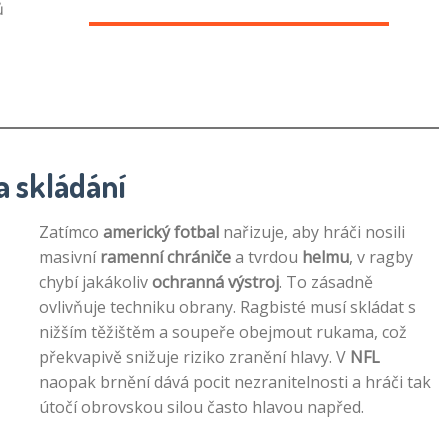
ů
a skládání
Zatímco
americký fotbal
nařizuje, aby hráči nosili
masivní
ramenní chrániče
a tvrdou
helmu
, v ragby
chybí jakákoliv
ochranná výstroj
. To zásadně
ovlivňuje techniku obrany. Ragbisté musí skládat s
nižším těžištěm a soupeře obejmout rukama, což
překvapivě snižuje riziko zranění hlavy. V
NFL
naopak brnění dává pocit nezranitelnosti a hráči tak
útočí obrovskou silou často hlavou napřed.