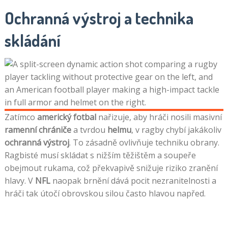
Ochranná výstroj a technika
skládání
Zatímco
americký fotbal
nařizuje, aby hráči nosili masivní
ramenní chrániče
a tvrdou
helmu
, v ragby chybí jakákoliv
ochranná výstroj
. To zásadně ovlivňuje techniku obrany.
Ragbisté musí skládat s nižším těžištěm a soupeře
obejmout rukama, což překvapivě snižuje riziko zranění
hlavy. V
NFL
naopak brnění dává pocit nezranitelnosti a
hráči tak útočí obrovskou silou často hlavou napřed.