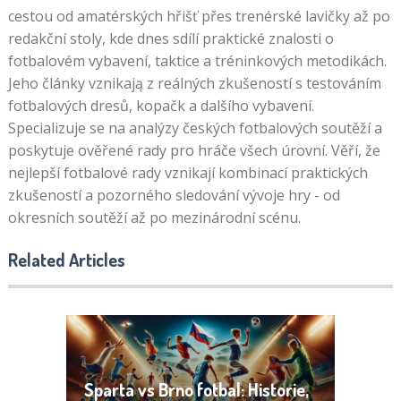
cestou od amatérských hřišť přes trenérské lavičky až po
redakční stoly, kde dnes sdílí praktické znalosti o
fotbalovém vybavení, taktice a tréninkových metodikách.
Jeho články vznikają z reálných zkušeností s testováním
fotbalových dresů, kopačk a dalšího vybavení.
Specializuje se na analýzy českých fotbalových soutěží a
poskytuje ověřené rady pro hráče všech úrovní. Věří, že
nejlepší fotbalové rady vznikají kombinací praktických
zkušeností a pozorného sledování vývoje hry - od
okresních soutěží až po mezinárodní scénu.
Related Articles
Sparta vs Brno fotbal: Historie,