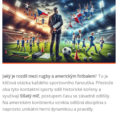
Jaký je rozdíl mezi rugby a americkým fotbalem
? To je
klíčová otázka každého sportovního fanouška. Přestože
oba tyto kontaktní sporty sdílí historické kořeny a
využívají
šišatý míč
, postupem času se zásadně odlišily.
Na americkém kontinentu vznikla odlišná disciplína s
naprosto unikátní herní dynamikou a pravidly.