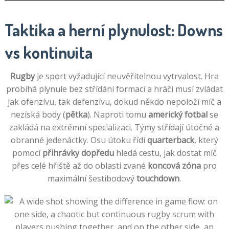
Taktika a herní plynulost: Downs
vs kontinuita
Rugby
je sport vyžadující neuvěřitelnou vytrvalost. Hra
probíhá plynule bez střídání formací a hráči musí zvládat
jak ofenzívu, tak defenzívu, dokud někdo nepoloží míč a
nezíská body (
pětka
). Naproti tomu
americký fotbal
se
zakládá na extrémní specializaci. Týmy střídají útočné a
obranné jedenáctky. Osu útoku řídí
quarterback
, který
pomocí
přihrávky dopředu
hledá cestu, jak dostat míč
přes celé hřiště až do oblasti zvané
koncová zóna
pro
maximální šestibodový
touchdown
.