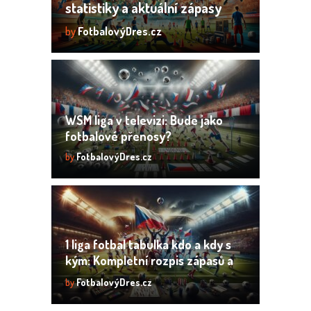
statistiky a aktuální zápasy
by
FotbalovýDres.cz
WSM liga v televizi: Bude jako
fotbalové přenosy?
by
FotbalovýDres.cz
1 liga fotbal tabulka kdo a kdy s
kým: Kompletní rozpis zápasů a
výsledků
by
FotbalovýDres.cz