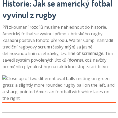
Historie: Jak se americký fotbal
vyvinul z rugby
Při zkoumání rozdílů musíme nahlédnout do historie.
Americký fotbal se vyvinul přímo z britského ragby.
Zásadní postava tohoto přerodu, Walter Camp, nahradil
tradiční ragbyový
scrum
(česky
mlýn
) za jasně
definovanou linii rozehrávky, tzv.
line of scrimmage
. Tím
zavedl systém povolených útoků (
downs
), což navždy
proměnilo plynulost hry na taktickou stop-start bitvu.