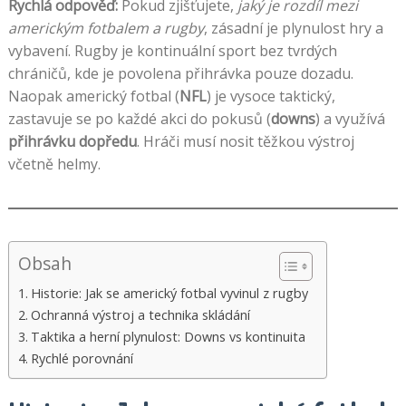
Rychlá odpověď:
Pokud zjišťujete,
jaký je rozdíl mezi
americkým fotbalem a rugby
, zásadní je plynulost hry a
vybavení. Rugby je kontinuální sport bez tvrdých
chráničů, kde je povolena přihrávka pouze dozadu.
Naopak americký fotbal (
NFL
) je vysoce taktický,
zastavuje se po každé akci do pokusů (
downs
) a využívá
přihrávku dopředu
. Hráči musí nosit těžkou výstroj
včetně helmy.
Obsah
Historie: Jak se americký fotbal vyvinul z rugby
Ochranná výstroj a technika skládání
Taktika a herní plynulost: Downs vs kontinuita
Rychlé porovnání