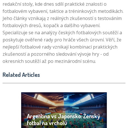
redakční stoly, kde dnes sdílí praktické znalosti o
fotbalovém vybavení, taktice a tréninkových metodikách.
Jeho články vznikają z reálných zkušeností s testováním
fotbalových dresů, kopačk a dalšího vybavení.
Specializuje se na analýzy českých fotbalových soutěží a
poskytuje ověřené rady pro hráče všech úrovní. Věří, že
nejlepší fotbalové rady vznikají kombinací praktických
zkušeností a pozorného sledování vývoje hry - od
okresních soutěží až po mezinárodní scénu.
Related Articles
Argentina vs Japonsko: Ženský
fotbal na vrcholu