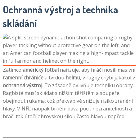
Ochranná výstroj a technika
skládání
Zatímco
americký fotbal
nařizuje, aby hráči nosili masivní
ramenní chrániče
a tvrdou
helmu
, v ragby chybí jakákoliv
ochranná výstroj
. To zásadně ovlivňuje techniku obrany.
Ragbisté musí skládat s nižším těžištěm a soupeře
obejmout rukama, což překvapivě snižuje riziko zranění
hlavy. V
NFL
naopak brnění dává pocit nezranitelnosti a
hráči tak útočí obrovskou silou často hlavou napřed.