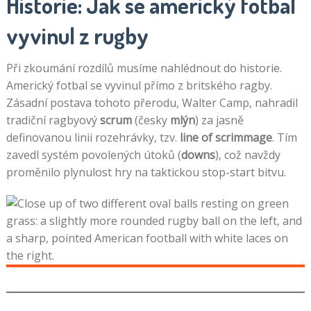
Historie: Jak se americký fotbal
vyvinul z rugby
Při zkoumání rozdílů musíme nahlédnout do historie.
Americký fotbal se vyvinul přímo z britského ragby.
Zásadní postava tohoto přerodu, Walter Camp, nahradil
tradiční ragbyový
scrum
(česky
mlýn
) za jasně
definovanou linii rozehrávky, tzv.
line of scrimmage
. Tím
zavedl systém povolených útoků (
downs
), což navždy
proměnilo plynulost hry na taktickou stop-start bitvu.