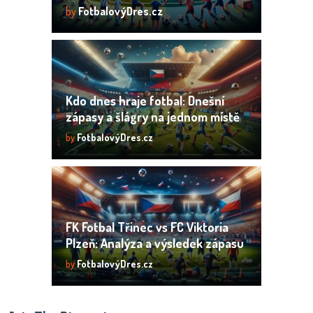
by
FotbalovýDres.cz
Kdo dnes hraje fotbal: Dnešní
zápasy a šlágry na jednom místě
by
FotbalovýDres.cz
FK Fotbal Třinec vs FC Viktoria
Plzeň: Analýza a výsledek zápasu
by
FotbalovýDres.cz