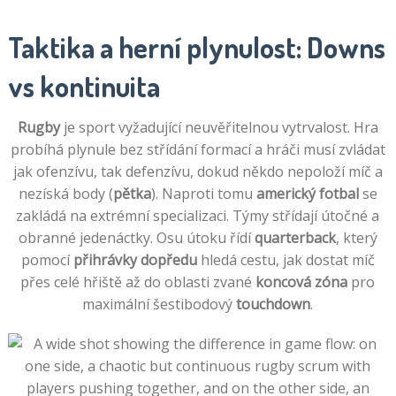
Taktika a herní plynulost: Downs
vs kontinuita
Rugby
je sport vyžadující neuvěřitelnou vytrvalost. Hra
probíhá plynule bez střídání formací a hráči musí zvládat
jak ofenzívu, tak defenzívu, dokud někdo nepoloží míč a
nezíská body (
pětka
). Naproti tomu
americký fotbal
se
zakládá na extrémní specializaci. Týmy střídají útočné a
obranné jedenáctky. Osu útoku řídí
quarterback
, který
pomocí
přihrávky dopředu
hledá cestu, jak dostat míč
přes celé hřiště až do oblasti zvané
koncová zóna
pro
maximální šestibodový
touchdown
.