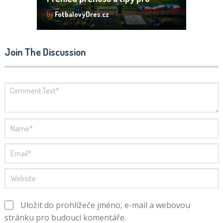
fanoušky
by
FotbalovýDres.cz
Join The Discussion
Uložit do prohlížeče jméno, e-mail a webovou
stránku pro budoucí komentáře.