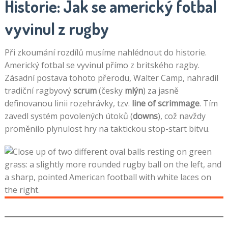
Historie: Jak se americký fotbal
vyvinul z rugby
Při zkoumání rozdílů musíme nahlédnout do historie.
Americký fotbal se vyvinul přímo z britského ragby.
Zásadní postava tohoto přerodu, Walter Camp, nahradil
tradiční ragbyový
scrum
(česky
mlýn
) za jasně
definovanou linii rozehrávky, tzv.
line of scrimmage
. Tím
zavedl systém povolených útoků (
downs
), což navždy
proměnilo plynulost hry na taktickou stop-start bitvu.