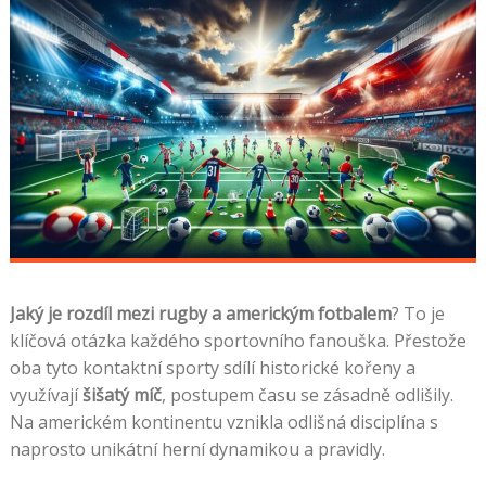
Jaký je rozdíl mezi rugby a americkým fotbalem
? To je
klíčová otázka každého sportovního fanouška. Přestože
oba tyto kontaktní sporty sdílí historické kořeny a
využívají
šišatý míč
, postupem času se zásadně odlišily.
Na americkém kontinentu vznikla odlišná disciplína s
naprosto unikátní herní dynamikou a pravidly.