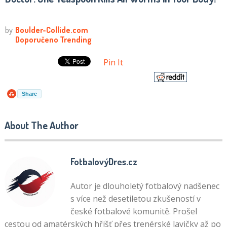
Pin It
Share
About The Author
FotbalovýDres.cz
Autor je dlouholetý fotbalový nadšenec
s více než desetiletou zkušeností v
české fotbalové komunitě. Prošel
cestou od amatérských hřišť přes trenérské lavičky až po