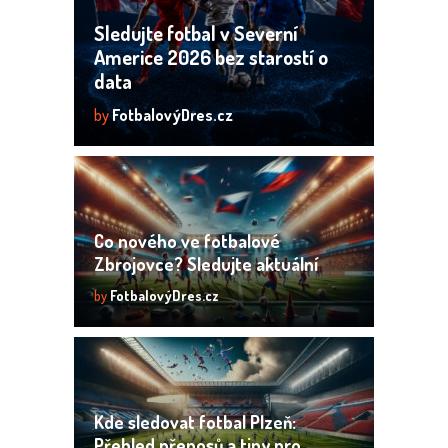
Sledujte fotbal v Severní
Americe 2026 bez starostí o
data
by
FotbalovýDres.cz
Co nového ve fotbalové
Zbrojovce? Sledujte aktuální
dění!
by
FotbalovýDres.cz
Kde sledovat fotbal Plzeň:
Přehled přenosů a tipy pro