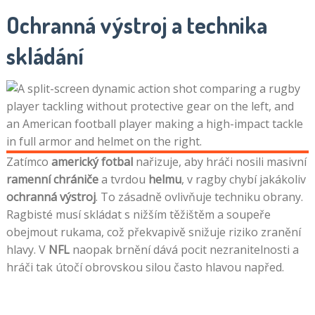
Ochranná výstroj a technika
skládání
Zatímco
americký fotbal
nařizuje, aby hráči nosili masivní
ramenní chrániče
a tvrdou
helmu
, v ragby chybí jakákoliv
ochranná výstroj
. To zásadně ovlivňuje techniku obrany.
Ragbisté musí skládat s nižším těžištěm a soupeře
obejmout rukama, což překvapivě snižuje riziko zranění
hlavy. V
NFL
naopak brnění dává pocit nezranitelnosti a
hráči tak útočí obrovskou silou často hlavou napřed.