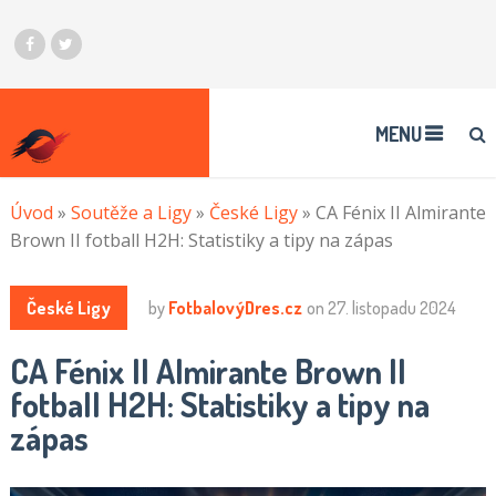
MENU
Úvod
»
Soutěže a Ligy
»
České Ligy
»
CA Fénix II Almirante
Brown II fotball H2H: Statistiky a tipy na zápas
České Ligy
by
FotbalovýDres.cz
on
27. listopadu 2024
CA Fénix II Almirante Brown II
fotball H2H: Statistiky a tipy na
zápas