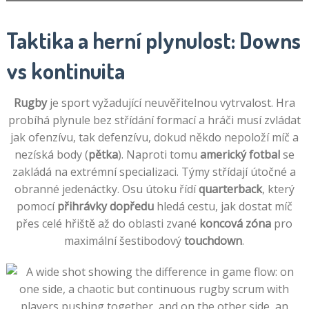
Taktika a herní plynulost: Downs
vs kontinuita
Rugby
je sport vyžadující neuvěřitelnou vytrvalost. Hra
probíhá plynule bez střídání formací a hráči musí zvládat
jak ofenzívu, tak defenzívu, dokud někdo nepoloží míč a
nezíská body (
pětka
). Naproti tomu
americký fotbal
se
zakládá na extrémní specializaci. Týmy střídají útočné a
obranné jedenáctky. Osu útoku řídí
quarterback
, který
pomocí
přihrávky dopředu
hledá cestu, jak dostat míč
přes celé hřiště až do oblasti zvané
koncová zóna
pro
maximální šestibodový
touchdown
.