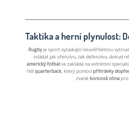
Taktika a herní plynulost: 
Rugby
je sport vyžadující neuvěřitelnou vytrva
zvládat jak ofenzívu, tak defenzívu, dokud n
americký fotbal
se zakládá na extrémní speciali
řídí
quarterback
, který pomocí
přihrávky dopře
zvané
koncová zóna
pro