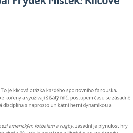
 To je klíčová otázka každého sportovního fanouška.
cké kořeny a využívají
šišatý míč
, postupem času se zásadně
á disciplína s naprosto unikátní herní dynamikou a
 mezi americkým fotbalem a rugby
, zásadní je plynulost hry