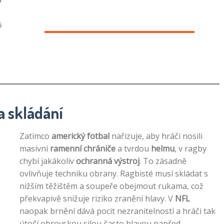
ů
a skládání
Zatímco
americký fotbal
nařizuje, aby hráči nosili
masivní
ramenní chrániče
a tvrdou
helmu
, v ragby
chybí jakákoliv
ochranná výstroj
. To zásadně
ovlivňuje techniku obrany. Ragbisté musí skládat s
nižším těžištěm a soupeře obejmout rukama, což
překvapivě snižuje riziko zranění hlavy. V
NFL
naopak brnění dává pocit nezranitelnosti a hráči tak
útočí obrovskou silou často hlavou napřed.