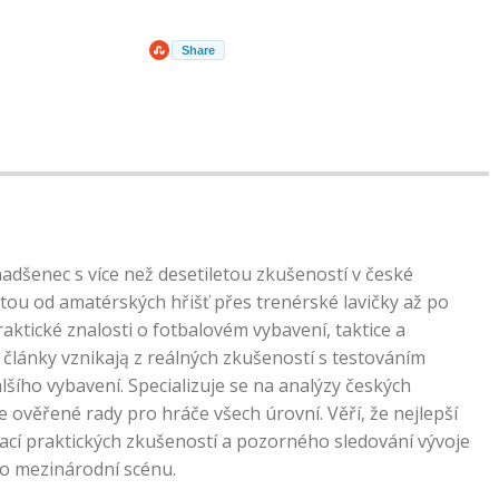
Share
nadšenec s více než desetiletou zkušeností v české
tou od amatérských hřišť přes trenérské lavičky až po
praktické znalosti o fotbalovém vybavení, taktice a
články vznikają z reálných zkušeností s testováním
lšího vybavení. Specializuje se na analýzy českých
e ověřené rady pro hráče všech úrovní. Věří, že nejlepší
ací praktických zkušeností a pozorného sledování vývoje
po mezinárodní scénu.