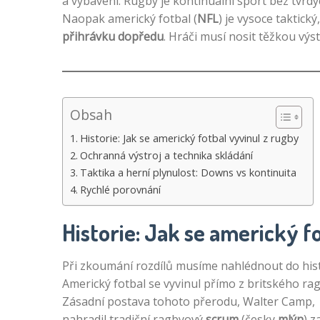
a vybavení. Rugby je kontinuální sport bez tvrd
Naopak americký fotbal (
NFL
) je vysoce taktick
přihrávku dopředu
. Hráči musí nosit těžkou výs
Obsah
Historie: Jak se americký fotbal vyvinul z rugby
Ochranná výstroj a technika skládání
Taktika a herní plynulost: Downs vs kontinuita
Rychlé porovnání
Historie: Jak se americký f
Při zkoumání rozdílů musíme nahlédnout do hist
Americký fotbal se vyvinul přímo z britského rag
Zásadní postava tohoto přerodu, Walter Camp,
nahradil tradiční ragbyový
scrum
(česky
mlýn
) z