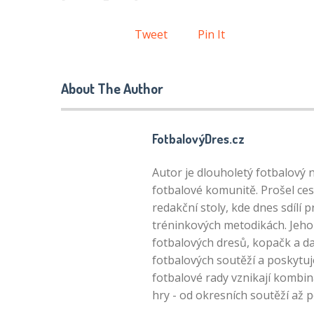
Tweet
Pin It
About The Author
FotbalovýDres.cz
Autor je dlouholetý fotbalový 
fotbalové komunitě. Prošel ces
redakční stoly, kde dnes sdílí 
tréninkových metodikách. Jeho 
fotbalových dresů, kopačk a da
fotbalových soutěží a poskytuj
fotbalové rady vznikají kombin
hry - od okresních soutěží až 