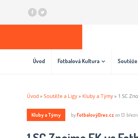
Úvod
Fotbalová Kultura
Soutěže 
Úvod
»
Soutěže a Ligy
»
Kluby a Týmy
»
1 SC Zno
Kluby a Týmy
by
FotbalovýDres.cz
on
13. břez
1 SC Znojmo FK vs Fotb