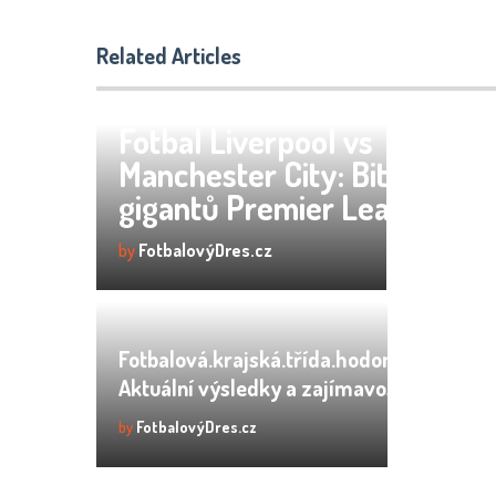
Related Articles
Fotbal Liverpool vs
Manchester City: Bitva
gigantů Premier League
by
FotbalovýDres.cz
Fotbalová.krajská.třída.hodonín.skupina.c
Aktuální výsledky a zajímavosti
by
FotbalovýDres.cz