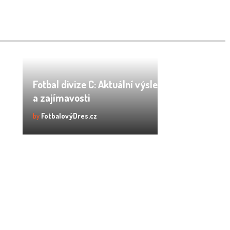
Fotbal divize C: Aktuální výsledky, tabulka
a zajímavosti
by
FotbalovýDres.cz
: