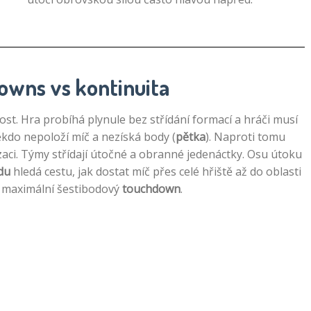
Downs vs kontinuita
lost. Hra probíhá plynule bez střídání formací a hráči musí
ěkdo nepoloží míč a nezíská body (
pětka
). Naproti tomu
zaci. Týmy střídají útočné a obranné jedenáctky. Osu útoku
du
hledá cestu, jak dostat míč přes celé hřiště až do oblasti
 maximální šestibodový
touchdown
.