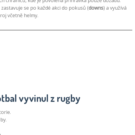
ých chráničů, kde je povolena přihrávka pouze dozadu.
ý, zastavuje se po každé akci do pokusů (
downs
) a využívá
troj včetně helmy.
otbal vyvinul z rugby
orie.
by.
a