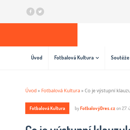
Úvod
Fotbalová Kultura
Soutěže 
Úvod
»
Fotbalová Kultura
»
Co je výstupní klauzu
Fotbalová Kultura
by
FotbalovýDres.cz
on
27. 
Co je výstupní klauzul