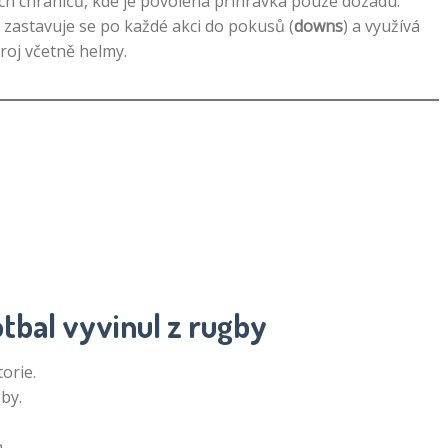
ých chráničů, kde je povolena přihrávka pouze dozadu.
ý, zastavuje se po každé akci do pokusů (
downs
) a využívá
troj včetně helmy.
otbal vyvinul z rugby
orie.
by.
a