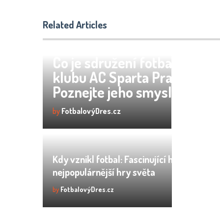
Related Articles
Co je sdružení fotbalového
klubu AC Sparta Praha?
Poznejte jeho smysl!
by
FotbalovýDres.cz
Kdy vznikl fotbal: Fascinující historie
nejpopulárnější hry světa
by
FotbalovýDres.cz