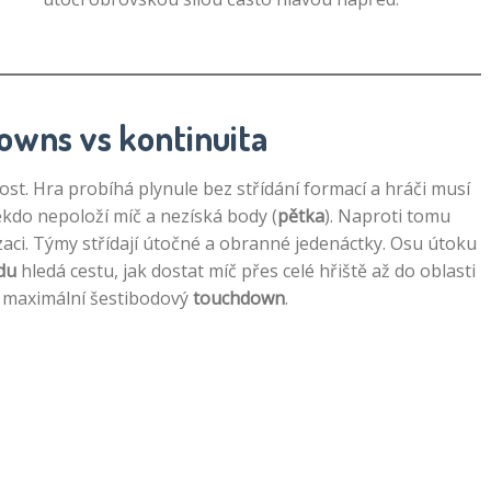
Downs vs kontinuita
lost. Hra probíhá plynule bez střídání formací a hráči musí
ěkdo nepoloží míč a nezíská body (
pětka
). Naproti tomu
zaci. Týmy střídají útočné a obranné jedenáctky. Osu útoku
du
hledá cestu, jak dostat míč přes celé hřiště až do oblasti
 maximální šestibodový
touchdown
.