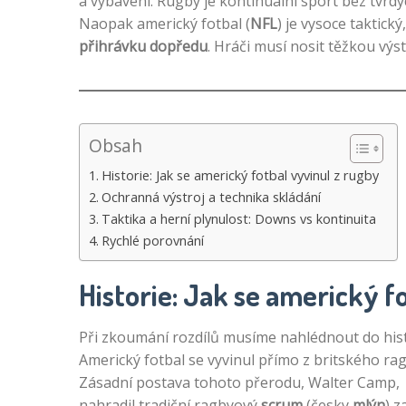
a vybavení. Rugby je kontinuální sport bez tvrd
Naopak americký fotbal (
NFL
) je vysoce taktick
přihrávku dopředu
. Hráči musí nosit těžkou výs
Obsah
Historie: Jak se americký fotbal vyvinul z rugby
Ochranná výstroj a technika skládání
Taktika a herní plynulost: Downs vs kontinuita
Rychlé porovnání
Historie: Jak se americký f
Při zkoumání rozdílů musíme nahlédnout do hist
Americký fotbal se vyvinul přímo z britského rag
Zásadní postava tohoto přerodu, Walter Camp,
nahradil tradiční ragbyový
scrum
(česky
mlýn
) z