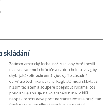
ů
a skládání
Zatímco
americký fotbal
nařizuje, aby hráči nosili
masivní
ramenní chrániče
a tvrdou
helmu
, v ragby
chybí jakákoliv
ochranná výstroj
. To zásadně
ovlivňuje techniku obrany. Ragbisté musí skládat s
nižším těžištěm a soupeře obejmout rukama, což
překvapivě snižuje riziko zranění hlavy. V
NFL
naopak brnění dává pocit nezranitelnosti a hráči tak
útočí obrovskou silou často hlavou napřed.