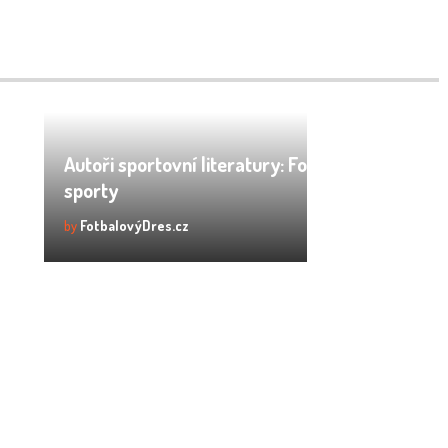
Autoři sportovní literatury: Fotbal i úpolové
sporty
by
FotbalovýDres.cz