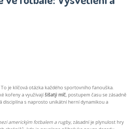
 To je klíčová otázka každého sportovního fanouška.
cké kořeny a využívají
šišatý míč
, postupem času se zásadně
á disciplína s naprosto unikátní herní dynamikou a
 mezi americkým fotbalem a rugby
, zásadní je plynulost hry