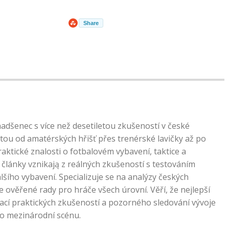
Share
nadšenec s více než desetiletou zkušeností v české
tou od amatérských hřišť přes trenérské lavičky až po
praktické znalosti o fotbalovém vybavení, taktice a
články vznikają z reálných zkušeností s testováním
lšího vybavení. Specializuje se na analýzy českých
e ověřené rady pro hráče všech úrovní. Věří, že nejlepší
ací praktických zkušeností a pozorného sledování vývoje
po mezinárodní scénu.