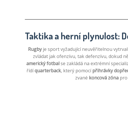
Taktika a herní plynulost: 
Rugby
je sport vyžadující neuvěřitelnou vytrva
zvládat jak ofenzívu, tak defenzívu, dokud n
americký fotbal
se zakládá na extrémní speciali
řídí
quarterback
, který pomocí
přihrávky dopře
zvané
koncová zóna
pro