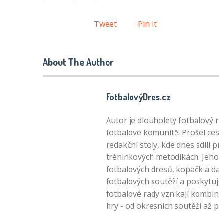
Tweet
Pin It
About The Author
FotbalovýDres.cz
Autor je dlouholetý fotbalový 
fotbalové komunitě. Prošel ces
redakční stoly, kde dnes sdílí 
tréninkových metodikách. Jeho 
fotbalových dresů, kopačk a da
fotbalových soutěží a poskytuj
fotbalové rady vznikají kombin
hry - od okresních soutěží až 