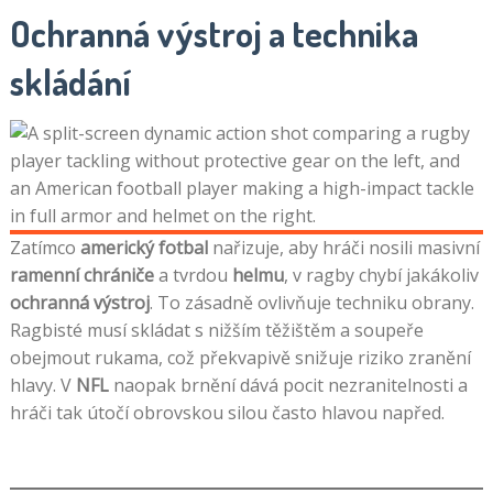
Ochranná výstroj a technika
skládání
Zatímco
americký fotbal
nařizuje, aby hráči nosili masivní
ramenní chrániče
a tvrdou
helmu
, v ragby chybí jakákoliv
ochranná výstroj
. To zásadně ovlivňuje techniku obrany.
Ragbisté musí skládat s nižším těžištěm a soupeře
obejmout rukama, což překvapivě snižuje riziko zranění
hlavy. V
NFL
naopak brnění dává pocit nezranitelnosti a
hráči tak útočí obrovskou silou často hlavou napřed.