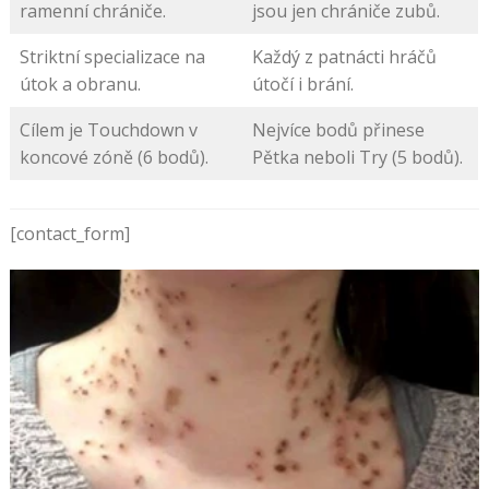
ramenní chrániče.
jsou jen chrániče zubů.
Striktní specializace na
Každý z patnácti hráčů
útok a obranu.
útočí i brání.
Cílem je Touchdown v
Nejvíce bodů přinese
koncové zóně (6 bodů).
Pětka neboli Try (5 bodů).
[contact_form]