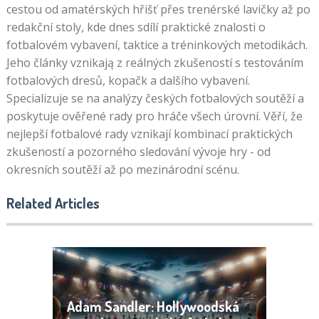
cestou od amatérských hřišť přes trenérské lavičky až po
redakční stoly, kde dnes sdílí praktické znalosti o
fotbalovém vybavení, taktice a tréninkových metodikách.
Jeho články vznikają z reálných zkušeností s testováním
fotbalových dresů, kopačk a dalšího vybavení.
Specializuje se na analýzy českých fotbalových soutěží a
poskytuje ověřené rady pro hráče všech úrovní. Věří, že
nejlepší fotbalové rady vznikají kombinací praktických
zkušeností a pozorného sledování vývoje hry - od
okresních soutěží až po mezinárodní scénu.
Related Articles
Adam Sandler: Hollywoodská