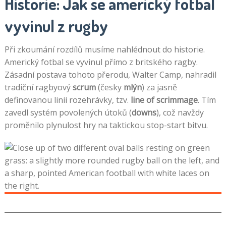
Historie: Jak se americký fotbal
vyvinul z rugby
Při zkoumání rozdílů musíme nahlédnout do historie.
Americký fotbal se vyvinul přímo z britského ragby.
Zásadní postava tohoto přerodu, Walter Camp, nahradil
tradiční ragbyový
scrum
(česky
mlýn
) za jasně
definovanou linii rozehrávky, tzv.
line of scrimmage
. Tím
zavedl systém povolených útoků (
downs
), což navždy
proměnilo plynulost hry na taktickou stop-start bitvu.