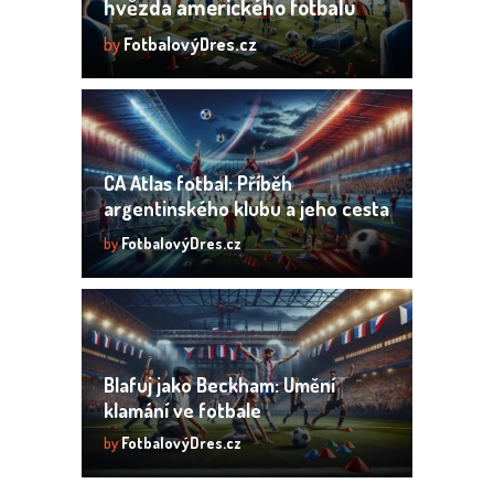
hvězda amerického fotbalu
by
FotbalovýDres.cz
CA Atlas fotbal: Příběh
argentinského klubu a jeho cesta
vzhůru
by
FotbalovýDres.cz
Blafuj jako Beckham: Umění
klamání ve fotbale
by
FotbalovýDres.cz