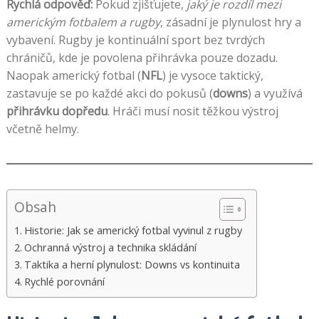
Rychlá odpověď:
Pokud zjišťujete,
jaký je rozdíl mezi
americkým fotbalem a rugby
, zásadní je plynulost hry a
vybavení. Rugby je kontinuální sport bez tvrdých
chráničů, kde je povolena přihrávka pouze dozadu.
Naopak americký fotbal (
NFL
) je vysoce taktický,
zastavuje se po každé akci do pokusů (
downs
) a využívá
přihrávku dopředu
. Hráči musí nosit těžkou výstroj
včetně helmy.
Obsah
Historie: Jak se americký fotbal vyvinul z rugby
Ochranná výstroj a technika skládání
Taktika a herní plynulost: Downs vs kontinuita
Rychlé porovnání