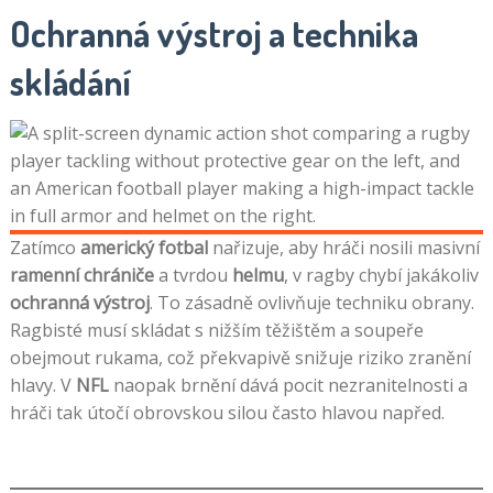
Ochranná výstroj a technika
skládání
Zatímco
americký fotbal
nařizuje, aby hráči nosili masivní
ramenní chrániče
a tvrdou
helmu
, v ragby chybí jakákoliv
ochranná výstroj
. To zásadně ovlivňuje techniku obrany.
Ragbisté musí skládat s nižším těžištěm a soupeře
obejmout rukama, což překvapivě snižuje riziko zranění
hlavy. V
NFL
naopak brnění dává pocit nezranitelnosti a
hráči tak útočí obrovskou silou často hlavou napřed.