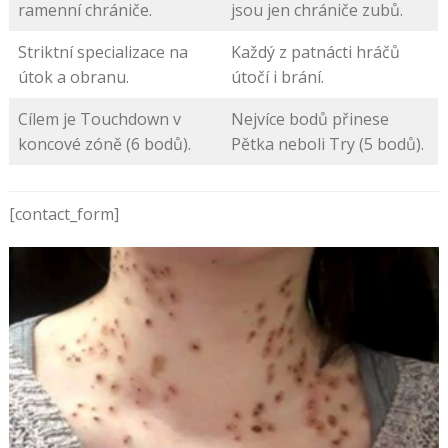
ramenní chrániče.
jsou jen chrániče zubů.
Striktní specializace na
Každý z patnácti hráčů
útok a obranu.
útočí i brání.
Cílem je Touchdown v
Nejvíce bodů přinese
koncové zóně (6 bodů).
Pětka neboli Try (5 bodů).
[contact_form]