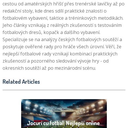
cestou od amatérských hřišť přes trenérské lavičky až po
redakční stoly, kde dnes sdílí praktické znalosti o
fotbalovém vybavení, taktice a tréninkových metodikách.
Jeho články vznikają z reálných zkušeností s testováním
fotbalových dresů, kopačk a dalšího vybavení.
Specializuje se na analýzy českých fotbalových soutěží a
poskytuje ověřené rady pro hráče všech úrovní. Věří, že
nejlepší fotbalové rady vznikají kombinací praktických
zkušeností a pozorného sledování vývoje hry - od
okresních soutěží až po mezinárodní scénu.
Related Articles
Jocuri cu fotbal: Nejlepší online