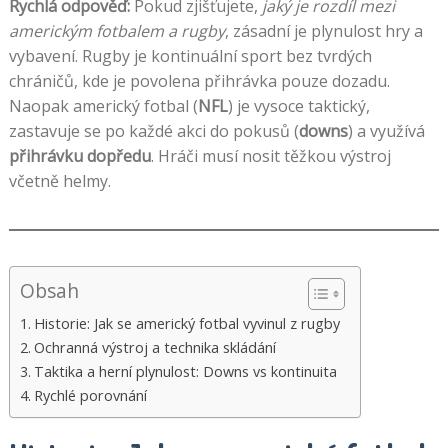
Rychlá odpověď:
Pokud zjišťujete,
jaký je rozdíl mezi
americkým fotbalem a rugby
, zásadní je plynulost hry a
vybavení. Rugby je kontinuální sport bez tvrdých
chráničů, kde je povolena přihrávka pouze dozadu.
Naopak americký fotbal (
NFL
) je vysoce taktický,
zastavuje se po každé akci do pokusů (
downs
) a využívá
přihrávku dopředu
. Hráči musí nosit těžkou výstroj
včetně helmy.
Obsah
Historie: Jak se americký fotbal vyvinul z rugby
Ochranná výstroj a technika skládání
Taktika a herní plynulost: Downs vs kontinuita
Rychlé porovnání