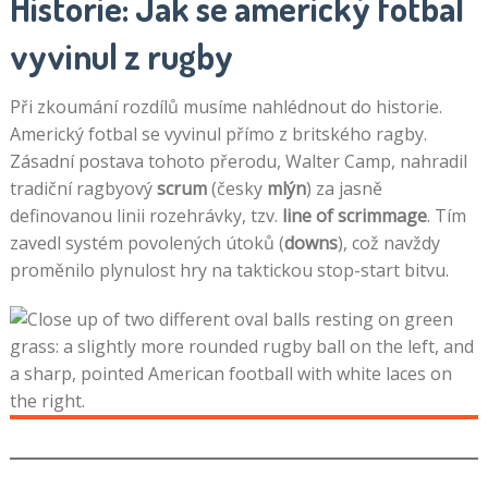
Historie: Jak se americký fotbal
vyvinul z rugby
Při zkoumání rozdílů musíme nahlédnout do historie.
Americký fotbal se vyvinul přímo z britského ragby.
Zásadní postava tohoto přerodu, Walter Camp, nahradil
tradiční ragbyový
scrum
(česky
mlýn
) za jasně
definovanou linii rozehrávky, tzv.
line of scrimmage
. Tím
zavedl systém povolených útoků (
downs
), což navždy
proměnilo plynulost hry na taktickou stop-start bitvu.