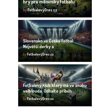
hry pro milovníky fotbalu
by
FotbalovýDres.cz
Slovensko vs Česko fotbal:
Největší derby a
nezapomenutelné okamžiky
by
FotbalovýDres.cz
Fotbalový klub který má ve znaku
velblouda: Odhalte příběh
neobvyklého loga
by
FotbalovýDres.cz