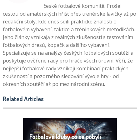
české fotbalové komunitě. Prošel
cestou od amatérských hřišť přes trenérské lavičky až po
redakční stoly, kde dnes sdílí praktické znalosti o
fotbalovém vybavení, taktice a tréninkových metodikách.
Jeho články vznikają z reálných zkušeností s testováním
fotbalových dresů, kopačk a dalšího vybavení.
Specializuje se na analýzy českých fotbalových soutěží a
poskytuje ověřené rady pro hráče všech úrovní. Věří, že
nejlepší fotbalové rady vznikají kombinací praktických
zkušeností a pozorného sledování vývoje hry - od
okresních soutěží až po mezinárodní scénu.
Related Articles
Fotbalové kluby co se pobyli