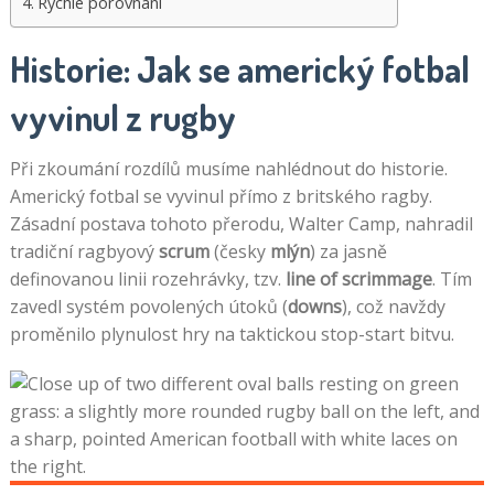
Rychlé porovnání
Historie: Jak se americký fotbal
vyvinul z rugby
Při zkoumání rozdílů musíme nahlédnout do historie.
Americký fotbal se vyvinul přímo z britského ragby.
Zásadní postava tohoto přerodu, Walter Camp, nahradil
tradiční ragbyový
scrum
(česky
mlýn
) za jasně
definovanou linii rozehrávky, tzv.
line of scrimmage
. Tím
zavedl systém povolených útoků (
downs
), což navždy
proměnilo plynulost hry na taktickou stop-start bitvu.