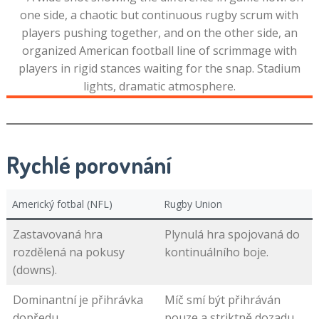
Rychlé porovnání
Americký fotbal (NFL)
Rugby Union
Zastavovaná hra
Plynulá hra spojovaná do
rozdělená na pokusy
kontinuálního boje.
(downs).
Dominantní je přihrávka
Míč smí být přihráván
dopředu.
pouze a striktně dozadu.