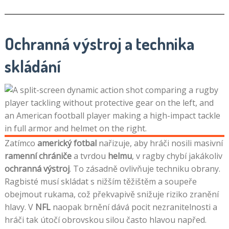
Ochranná výstroj a technika
skládání
Zatímco
americký fotbal
nařizuje, aby hráči nosili masivní
ramenní chrániče
a tvrdou
helmu
, v ragby chybí jakákoliv
ochranná výstroj
. To zásadně ovlivňuje techniku obrany.
Ragbisté musí skládat s nižším těžištěm a soupeře
obejmout rukama, což překvapivě snižuje riziko zranění
hlavy. V
NFL
naopak brnění dává pocit nezranitelnosti a
hráči tak útočí obrovskou silou často hlavou napřed.