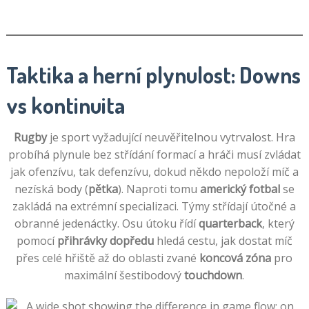
Taktika a herní plynulost: Downs
vs kontinuita
Rugby
je sport vyžadující neuvěřitelnou vytrvalost. Hra
probíhá plynule bez střídání formací a hráči musí zvládat
jak ofenzívu, tak defenzívu, dokud někdo nepoloží míč a
nezíská body (
pětka
). Naproti tomu
americký fotbal
se
zakládá na extrémní specializaci. Týmy střídají útočné a
obranné jedenáctky. Osu útoku řídí
quarterback
, který
pomocí
přihrávky dopředu
hledá cestu, jak dostat míč
přes celé hřiště až do oblasti zvané
koncová zóna
pro
maximální šestibodový
touchdown
.