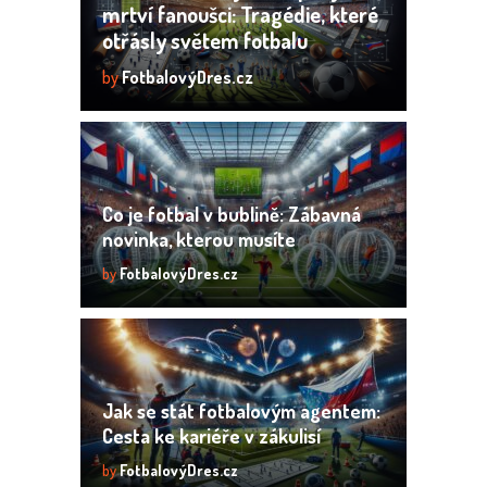
mrtví fanoušci: Tragédie, které
otřásly světem fotbalu
by
FotbalovýDres.cz
Co je fotbal v bublině: Zábavná
novinka, kterou musíte
vyzkoušet
by
FotbalovýDres.cz
Jak se stát fotbalovým agentem:
Cesta ke kariéře v zákulisí
fotbalu
by
FotbalovýDres.cz