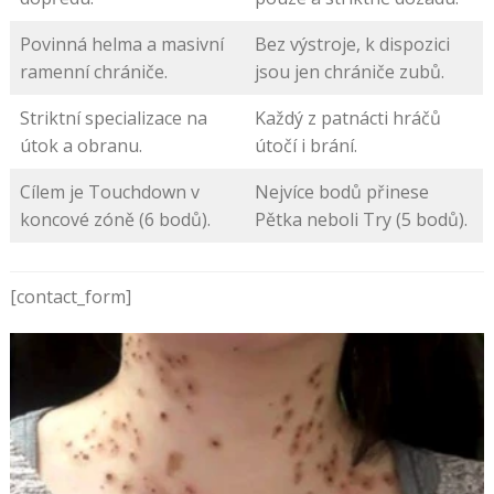
Povinná helma a masivní
Bez výstroje, k dispozici
ramenní chrániče.
jsou jen chrániče zubů.
Striktní specializace na
Každý z patnácti hráčů
útok a obranu.
útočí i brání.
Cílem je Touchdown v
Nejvíce bodů přinese
koncové zóně (6 bodů).
Pětka neboli Try (5 bodů).
[contact_form]