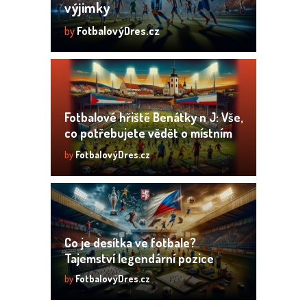
výjimky
by
FotbalovýDres.cz
Fotbalové hřiště Benátky n J: Vše,
co potřebujete vědět o místním
stadionu
by
FotbalovýDres.cz
Co je desítka ve fotbale?
Tajemství legendární pozice
by
FotbalovýDres.cz