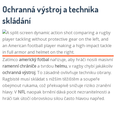
Ochranná výstroj a technika
skládání
Zatímco
americký fotbal
nařizuje, aby hráči nosili masivní
ramenní chrániče
a tvrdou
helmu
, v ragby chybí jakákoliv
ochranná výstroj
. To zásadně ovlivňuje techniku obrany.
Ragbisté musí skládat s nižším těžištěm a soupeře
obejmout rukama, což překvapivě snižuje riziko zranění
hlavy. V
NFL
naopak brnění dává pocit nezranitelnosti a
hráči tak útočí obrovskou silou často hlavou napřed.