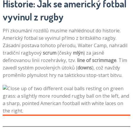
Historie: Jak se americký fotbal
vyvinul z rugby
Při zkoumání rozdílů musíme nahlédnout do historie.
Americký fotbal se vyvinul přímo z britského ragby.
Zásadní postava tohoto přerodu, Walter Camp, nahradil
tradiční ragbyový
scrum
(česky
mlýn
) za jasně
definovanou linii rozehrávky, tzv.
line of scrimmage
. Tím
zavedl systém povolených útoků (
downs
), což navždy
proměnilo plynulost hry na taktickou stop-start bitvu.