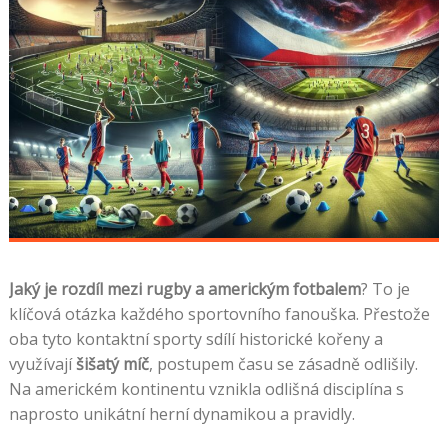
Jaký je rozdíl mezi rugby a americkým fotbalem
? To je
klíčová otázka každého sportovního fanouška. Přestože
oba tyto kontaktní sporty sdílí historické kořeny a
využívají
šišatý míč
, postupem času se zásadně odlišily.
Na americkém kontinentu vznikla odlišná disciplína s
naprosto unikátní herní dynamikou a pravidly.