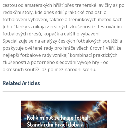
cestou od amatérských hřišť přes trenérské lavičky až po
redakční stoly, kde dnes sdílí praktické znalosti o
fotbalovém vybavení, taktice a tréninkových metodikách.
Jeho články vznikają z reálných zkušeností s testováním
fotbalových dresů, kopačk a dalšího vybavení.
Specializuje se na analýzy českých fotbalových soutěží a
poskytuje ověřené rady pro hráče všech úrovní. Věří, že
nejlepší fotbalové rady vznikají kombinací praktických
zkušeností a pozorného sledování vývoje hry - od
okresních soutěží až po mezinárodní scénu.
Related Articles
Kolik minut se hraje fotbal:
Standardní hrací doba a