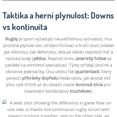
Taktika a herní plynulost: Downs
vs kontinuita
Rugby
je sport vyžadující neuvěřitelnou vytrvalost. Hra
probíhá plynule bez střídání formací a hráči musí zvládat
jak ofenzívu, tak defenzívu, dokud někdo nepoloží míč a
nezíská body (
pětka
). Naproti tomu
americký fotbal
se
zakládá na extrémní specializaci. Týmy střídají útočné a
obranné jedenáctky. Osu útoku řídí
quarterback
, který
pomocí
přihrávky dopředu
hledá cestu, jak dostat míč
přes celé hřiště až do oblasti zvané
koncová zóna
pro
maximální šestibodový
touchdown
.