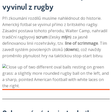
vyvinul z rugby
Při zkoumání rozdílů musíme nahlédnout do historie.
Americký fotbal se vyvinul přímo z britského ragby.
Zásadní postava tohoto přerodu, Walter Camp, nahradil
tradiční ragbyový
scrum
(česky
mlýn
) za jasně
definovanou linii rozehrávky, tzv.
line of scrimmage
. Tím
zavedl systém povolených útoků (
downs
), což navždy
proměnilo plynulost hry na taktickou stop-start bitvu.