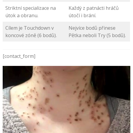
Striktní specializace na
Každý z patnácti hráčů
útok a obranu.
útočí i brání.
Cílem je Touchdown v
Nejvíce bodů přinese
koncové zóně (6 bodů).
Pětka neboli Try (5 bodů).
[contact_form]