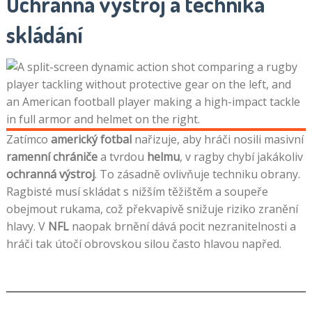
Ochranná výstroj a technika
skládání
Zatímco
americký fotbal
nařizuje, aby hráči nosili masivní
ramenní chrániče
a tvrdou
helmu
, v ragby chybí jakákoliv
ochranná výstroj
. To zásadně ovlivňuje techniku obrany.
Ragbisté musí skládat s nižším těžištěm a soupeře
obejmout rukama, což překvapivě snižuje riziko zranění
hlavy. V
NFL
naopak brnění dává pocit nezranitelnosti a
hráči tak útočí obrovskou silou často hlavou napřed.