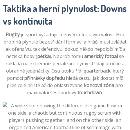
Taktika a herní plynulost: Downs
vs kontinuita
Rugby
je sport vyžadující neuvěřitelnou vytrvalost. Hra
probíhá plynule bez střídání formací a hráči musí zvládat
jak ofenzívu, tak defenzívu, dokud někdo nepoloží míč a
nezíská body (
pětka
). Naproti tomu
americký fotbal
se
zakládá na extrémní specializaci. Týmy střídají útočné a
obranné jedenáctky. Osu útoku řídí
quarterback
, který
pomocí
přihrávky dopředu
hledá cestu, jak dostat míč
přes celé hřiště až do oblasti zvané
koncová zóna
pro
maximální šestibodový
touchdown
.