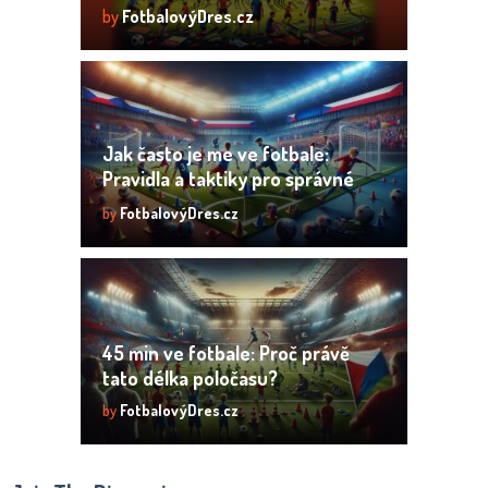
by
FotbalovýDres.cz
Jak často je me ve fotbale:
Pravidla a taktiky pro správné
střídání hráčů
by
FotbalovýDres.cz
45 min ve fotbale: Proč právě
tato délka poločasu?
by
FotbalovýDres.cz