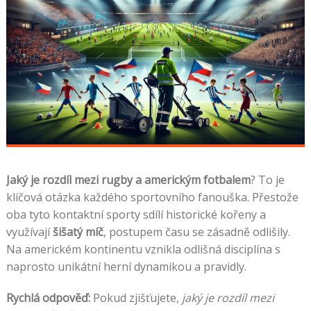
Jaký je rozdíl mezi rugby a americkým fotbalem
? To je
klíčová otázka každého sportovního fanouška. Přestože
oba tyto kontaktní sporty sdílí historické kořeny a
využívají
šišatý míč
, postupem času se zásadně odlišily.
Na americkém kontinentu vznikla odlišná disciplína s
naprosto unikátní herní dynamikou a pravidly.
Rychlá odpověď:
Pokud zjišťujete,
jaký je rozdíl mezi