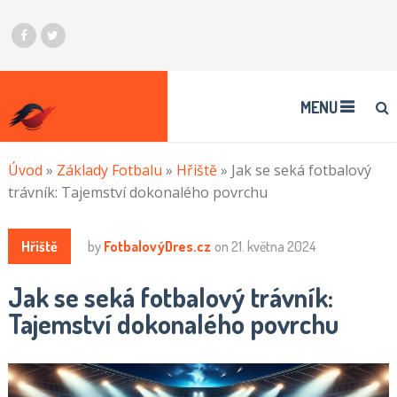
MENU
Úvod
»
Základy Fotbalu
»
Hřiště
»
Jak se seká fotbalový
trávník: Tajemství dokonalého povrchu
Hřiště
by
FotbalovýDres.cz
on
21. května 2024
Jak se seká fotbalový trávník:
Tajemství dokonalého povrchu