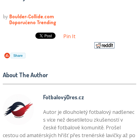
Pin It
Share
About The Author
FotbalovýDres.cz
Autor je dlouholetý fotbalový nadšenec
s více než desetiletou zkušeností v
české fotbalové komunitě. Prošel
cestou od amatérských hřišť přes trenérské lavičky až po