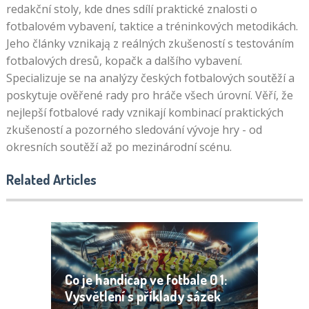
redakční stoly, kde dnes sdílí praktické znalosti o
fotbalovém vybavení, taktice a tréninkových metodikách.
Jeho články vznikają z reálných zkušeností s testováním
fotbalových dresů, kopačk a dalšího vybavení.
Specializuje se na analýzy českých fotbalových soutěží a
poskytuje ověřené rady pro hráče všech úrovní. Věří, že
nejlepší fotbalové rady vznikají kombinací praktických
zkušeností a pozorného sledování vývoje hry - od
okresních soutěží až po mezinárodní scénu.
Related Articles
Co je handicap ve fotbale 0 1:
Vysvětlení s příklady sázek