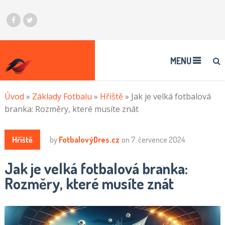
MENU
Úvod
»
Základy Fotbalu
»
Hřiště
»
Jak je velká fotbalová
branka: Rozměry, které musíte znát
Hřiště
by
FotbalovýDres.cz
on
7. července 2024
Jak je velká fotbalová branka:
Rozměry, které musíte znát