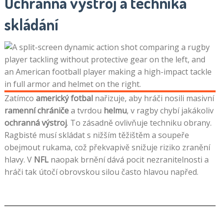
Ochranná výstroj a technika
skládání
Zatímco
americký fotbal
nařizuje, aby hráči nosili masivní
ramenní chrániče
a tvrdou
helmu
, v ragby chybí jakákoliv
ochranná výstroj
. To zásadně ovlivňuje techniku obrany.
Ragbisté musí skládat s nižším těžištěm a soupeře
obejmout rukama, což překvapivě snižuje riziko zranění
hlavy. V
NFL
naopak brnění dává pocit nezranitelnosti a
hráči tak útočí obrovskou silou často hlavou napřed.