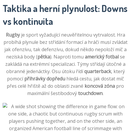
Taktika a herní plynulost: Downs
vs kontinuita
Rugby
je sport vyžadující neuvěřitelnou vytrvalost. Hra
probíhá plynule bez střídání formací a hráči musí zvládat
jak ofenzívu, tak defenzívu, dokud někdo nepoloží míč a
nezíská body (
pětka
). Naproti tomu
americký fotbal
se
zakládá na extrémní specializaci. Týmy střídají útočné a
obranné jedenáctky. Osu útoku řídí
quarterback
, který
pomocí
přihrávky dopředu
hledá cestu, jak dostat míč
přes celé hřiště až do oblasti zvané
koncová zóna
pro
maximální šestibodový
touchdown
.