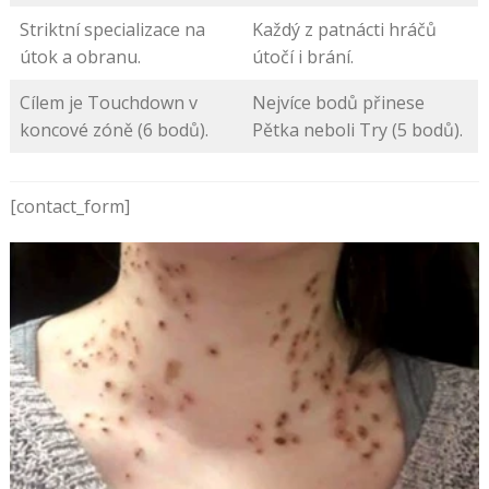
Striktní specializace na
Každý z patnácti hráčů
útok a obranu.
útočí i brání.
Cílem je Touchdown v
Nejvíce bodů přinese
koncové zóně (6 bodů).
Pětka neboli Try (5 bodů).
[contact_form]