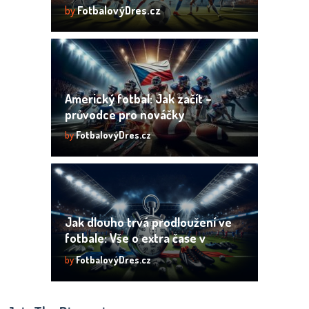
by
FotbalovýDres.cz
Americký fotbal: Jak začít –
průvodce pro nováčky
by
FotbalovýDres.cz
Jak dlouho trvá prodloužení ve
fotbale: Vše o extra čase v
zápase
by
FotbalovýDres.cz