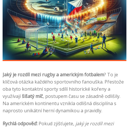
Jaký je rozdíl mezi rugby a americkým fotbalem
? To je
klíčová otázka každého sportovního fanouška. Přestože
oba tyto kontaktní sporty sdílí historické kořeny a
využívají
šišatý míč
, postupem času se zásadně odlišily.
Na americkém kontinentu vznikla odlišná disciplína s
naprosto unikátní herní dynamikou a pravidly.
Rychlá odpověď:
Pokud zjišťujete,
jaký je rozdíl mezi