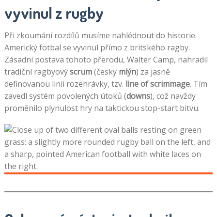
vyvinul z rugby
Při zkoumání rozdílů musíme nahlédnout do historie.
Americký fotbal se vyvinul přímo z britského ragby.
Zásadní postava tohoto přerodu, Walter Camp, nahradil
tradiční ragbyový
scrum
(česky
mlýn
) za jasně
definovanou linii rozehrávky, tzv.
line of scrimmage
. Tím
zavedl systém povolených útoků (
downs
), což navždy
proměnilo plynulost hry na taktickou stop-start bitvu.