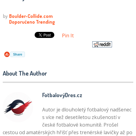
Pin It
Share
About The Author
FotbalovýDres.cz
Autor je dlouholetý fotbalový nadšenec
s více než desetiletou zkušeností v
české fotbalové komunitě. Prošel
cestou od amatérských hřišť přes trenérské lavičky až po