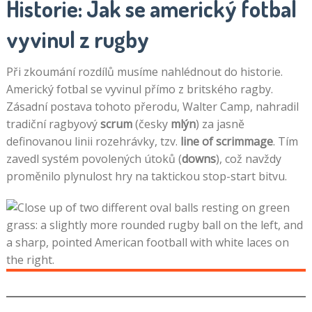
Historie: Jak se americký fotbal
vyvinul z rugby
Při zkoumání rozdílů musíme nahlédnout do historie.
Americký fotbal se vyvinul přímo z britského ragby.
Zásadní postava tohoto přerodu, Walter Camp, nahradil
tradiční ragbyový
scrum
(česky
mlýn
) za jasně
definovanou linii rozehrávky, tzv.
line of scrimmage
. Tím
zavedl systém povolených útoků (
downs
), což navždy
proměnilo plynulost hry na taktickou stop-start bitvu.