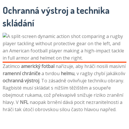
Ochranná výstroj a technika
skládání
Zatímco
americký fotbal
nařizuje, aby hráči nosili masivní
ramenní chrániče
a tvrdou
helmu
, v ragby chybí jakákoliv
ochranná výstroj
. To zásadně ovlivňuje techniku obrany.
Ragbisté musí skládat s nižším těžištěm a soupeře
obejmout rukama, což překvapivě snižuje riziko zranění
hlavy. V
NFL
naopak brnění dává pocit nezranitelnosti a
hráči tak útočí obrovskou silou často hlavou napřed.