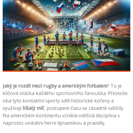
Jaký je rozdíl mezi rugby a americkým fotbalem
? To je
klíčová otázka každého sportovního fanouška. Přestože
oba tyto kontaktní sporty sdílí historické kořeny a
využívají
šišatý míč
, postupem času se zásadně odlišily.
Na americkém kontinentu vznikla odlišná disciplína s
naprosto unikátní herní dynamikou a pravidly.