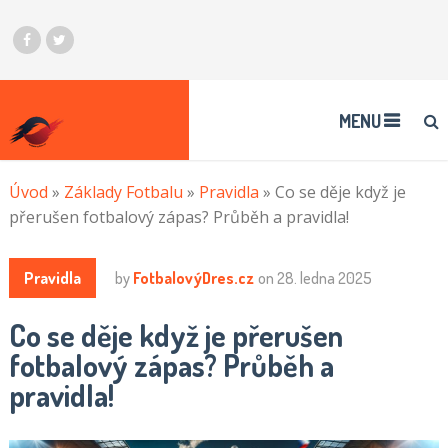
MENU
Úvod
»
Základy Fotbalu
»
Pravidla
»
Co se děje když je
přerušen fotbalový zápas? Průběh a pravidla!
Pravidla
by
FotbalovýDres.cz
on
28. ledna 2025
Co se děje když je přerušen
fotbalový zápas? Průběh a
pravidla!