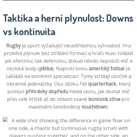
Taktika a herní plynulost: Downs
vs kontinuita
Rugby
je sport vyžadující neuvěřitelnou vytrvalost. Hra
probíhá plynule bez střídání formací a hráči musí zvládat
jak ofenzívu, tak defenzívu, dokud někdo nepoloží míč a
nezíská body (
pětka
). Naproti tomu
americký fotbal
se
zakládá na extrémní specializaci. Týmy střídají útočné a
obranné jedenáctky. Osu útoku řídí
quarterback
, který
pomocí
přihrávky dopředu
hledá cestu, jak dostat míč
přes celé hřiště až do oblasti zvané
koncová zóna
pro
maximální šestibodový
touchdown
.