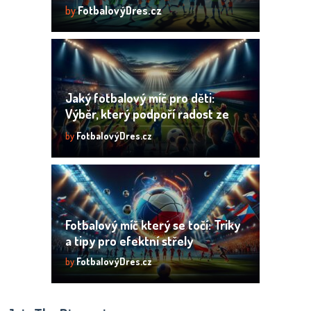
by
FotbalovýDres.cz
Jaký fotbalový míč pro děti:
Výběr, který podpoří radost ze
hry
by
FotbalovýDres.cz
Fotbalový míč který se točí: Triky
a tipy pro efektní střely
by
FotbalovýDres.cz