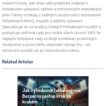
redakční stoly, kde dnes sdílí praktické znalosti o
fotbalovém vybavení, taktice a tréninkových metodikách.
Jeho články vznikają z reálných zkušeností s testováním
fotbalových dresů, kopačk a dalšího vybavení.
Specializuje se na analýzy českých fotbalových soutěží a
poskytuje ověřené rady pro hráče všech úrovní. Věří, že
nejlepší fotbalové rady vznikají kombinací praktických
zkušeností a pozorného sledování vývoje hry - od
okresních soutěží až po mezinárodní scénu.
Related Articles
Jak vyfouknout fotbalový míč:
Bezpečný postup krok za
krokem