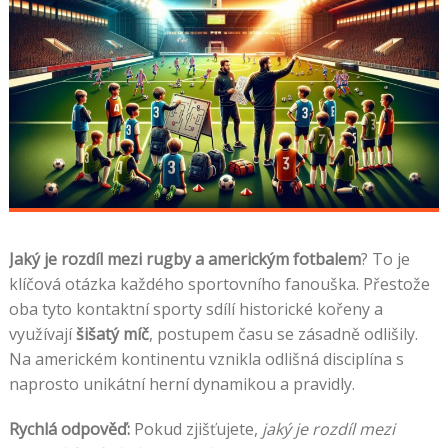
Jaký je rozdíl mezi rugby a americkým fotbalem
? To je
klíčová otázka každého sportovního fanouška. Přestože
oba tyto kontaktní sporty sdílí historické kořeny a
využívají
šišatý míč
, postupem času se zásadně odlišily.
Na americkém kontinentu vznikla odlišná disciplína s
naprosto unikátní herní dynamikou a pravidly.
Rychlá odpověď:
Pokud zjišťujete,
jaký je rozdíl mezi