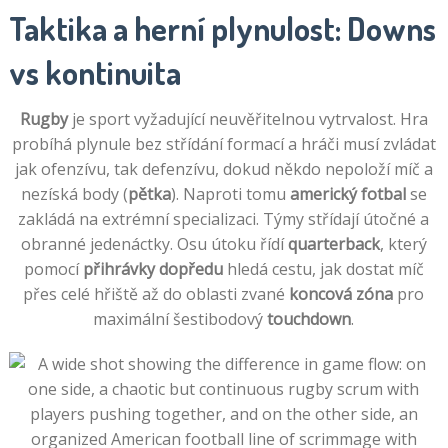
Taktika a herní plynulost: Downs
vs kontinuita
Rugby
je sport vyžadující neuvěřitelnou vytrvalost. Hra
probíhá plynule bez střídání formací a hráči musí zvládat
jak ofenzívu, tak defenzívu, dokud někdo nepoloží míč a
nezíská body (
pětka
). Naproti tomu
americký fotbal
se
zakládá na extrémní specializaci. Týmy střídají útočné a
obranné jedenáctky. Osu útoku řídí
quarterback
, který
pomocí
přihrávky dopředu
hledá cestu, jak dostat míč
přes celé hřiště až do oblasti zvané
koncová zóna
pro
maximální šestibodový
touchdown
.