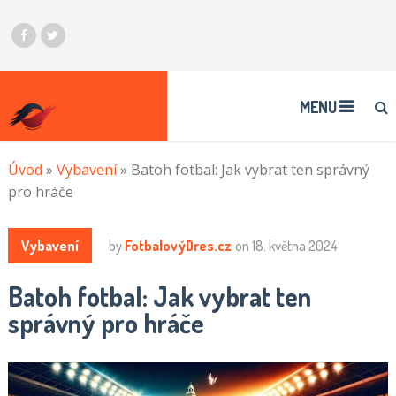
MENU
Úvod
»
Vybavení
»
Batoh fotbal: Jak vybrat ten správný
pro hráče
Vybavení
by
FotbalovýDres.cz
on
18. května 2024
Batoh fotbal: Jak vybrat ten
správný pro hráče