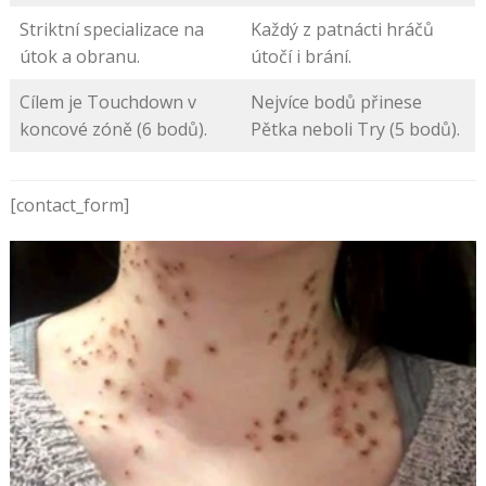
Striktní specializace na
Každý z patnácti hráčů
útok a obranu.
útočí i brání.
Cílem je Touchdown v
Nejvíce bodů přinese
koncové zóně (6 bodů).
Pětka neboli Try (5 bodů).
[contact_form]