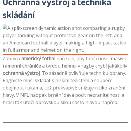
Ochranná výstroj a technika
skládání
Zatímco
americký fotbal
nařizuje, aby hráči nosili masivní
ramenní chrániče
a tvrdou
helmu
, v ragby chybí jakákoliv
ochranná výstroj
. To zásadně ovlivňuje techniku obrany.
Ragbisté musí skládat s nižším těžištěm a soupeře
obejmout rukama, což překvapivě snižuje riziko zranění
hlavy. V
NFL
naopak brnění dává pocit nezranitelnosti a
hráči tak útočí obrovskou silou často hlavou napřed.