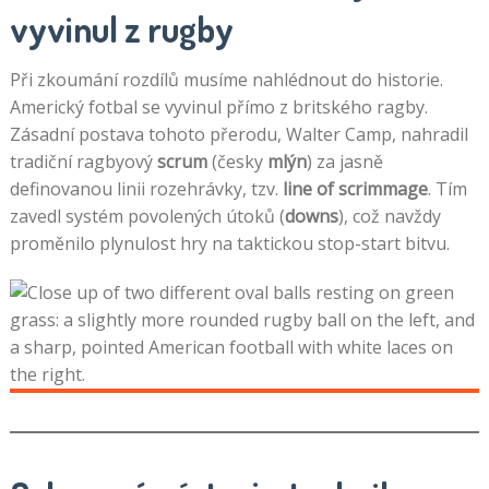
vyvinul z rugby
Při zkoumání rozdílů musíme nahlédnout do historie.
Americký fotbal se vyvinul přímo z britského ragby.
Zásadní postava tohoto přerodu, Walter Camp, nahradil
tradiční ragbyový
scrum
(česky
mlýn
) za jasně
definovanou linii rozehrávky, tzv.
line of scrimmage
. Tím
zavedl systém povolených útoků (
downs
), což navždy
proměnilo plynulost hry na taktickou stop-start bitvu.