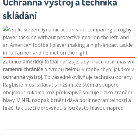
Ochranná výstroj a technika
skládání
Zatímco
americký fotbal
nařizuje, aby hráči nosili masivní
ramenní chrániče
a tvrdou
helmu
, v ragby chybí jakákoliv
ochranná výstroj
. To zásadně ovlivňuje techniku obrany.
Ragbisté musí skládat s nižším těžištěm a soupeře
obejmout rukama, což překvapivě snižuje riziko zranění
hlavy. V
NFL
naopak brnění dává pocit nezranitelnosti a
hráči tak útočí obrovskou silou často hlavou napřed.