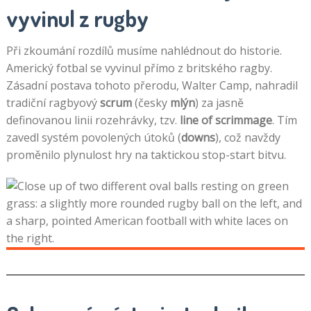
vyvinul z rugby
Při zkoumání rozdílů musíme nahlédnout do historie.
Americký fotbal se vyvinul přímo z britského ragby.
Zásadní postava tohoto přerodu, Walter Camp, nahradil
tradiční ragbyový
scrum
(česky
mlýn
) za jasně
definovanou linii rozehrávky, tzv.
line of scrimmage
. Tím
zavedl systém povolených útoků (
downs
), což navždy
proměnilo plynulost hry na taktickou stop-start bitvu.