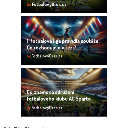
by
FotbalovýDres.cz
1. fotbalová liga pravidla soutěže:
Co rozhoduje o vítězi?
by
FotbalovýDres.cz
Co znamená sdružení
fotbalového klubu AC Sparta
Praha? Význam a funkce!
by
FotbalovýDres.cz