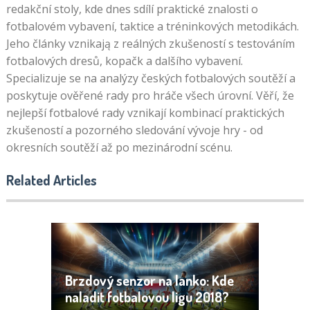
redakční stoly, kde dnes sdílí praktické znalosti o
fotbalovém vybavení, taktice a tréninkových metodikách.
Jeho články vznikają z reálných zkušeností s testováním
fotbalových dresů, kopačk a dalšího vybavení.
Specializuje se na analýzy českých fotbalových soutěží a
poskytuje ověřené rady pro hráče všech úrovní. Věří, že
nejlepší fotbalové rady vznikají kombinací praktických
zkušeností a pozorného sledování vývoje hry - od
okresních soutěží až po mezinárodní scénu.
Related Articles
Brzdový senzor na lanko: Kde
naladit fotbalovou ligu 2018?