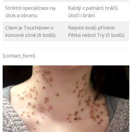
Striktní specializace na
Každý z patnácti hráčů
útok a obranu.
útočí i brání.
Cílem je Touchdown v
Nejvíce bodů přinese
koncové zóně (6 bodů).
Pětka neboli Try (5 bodů).
[contact_form]