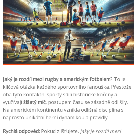
Jaký je rozdíl mezi rugby a americkým fotbalem
? To je
klíčová otázka každého sportovního fanouška. Přestože
oba tyto kontaktní sporty sdílí historické kořeny a
využívají
šišatý míč
, postupem času se zásadně odlišily.
Na americkém kontinentu vznikla odlišná disciplína s
naprosto unikátní herní dynamikou a pravidly.
Rychlá odpověď:
Pokud zjišťujete,
jaký je rozdíl mezi