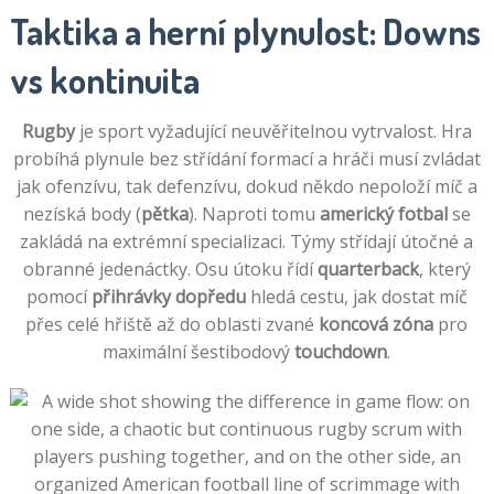
Taktika a herní plynulost: Downs
vs kontinuita
Rugby
je sport vyžadující neuvěřitelnou vytrvalost. Hra
probíhá plynule bez střídání formací a hráči musí zvládat
jak ofenzívu, tak defenzívu, dokud někdo nepoloží míč a
nezíská body (
pětka
). Naproti tomu
americký fotbal
se
zakládá na extrémní specializaci. Týmy střídají útočné a
obranné jedenáctky. Osu útoku řídí
quarterback
, který
pomocí
přihrávky dopředu
hledá cestu, jak dostat míč
přes celé hřiště až do oblasti zvané
koncová zóna
pro
maximální šestibodový
touchdown
.