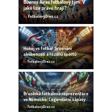
Buenos Aires fotbalový tým: V
jaké lize právě hrají?
by
FotbalovýDres.cz
Hokej vs fotbal: Srovnání
oblíbenosti a rozdílů sportů
by
FotbalovýDres.cz
Brazilská fotbalová reprezentace
vs Německo: Legendární zápasy
by
FotbalovýDres.cz