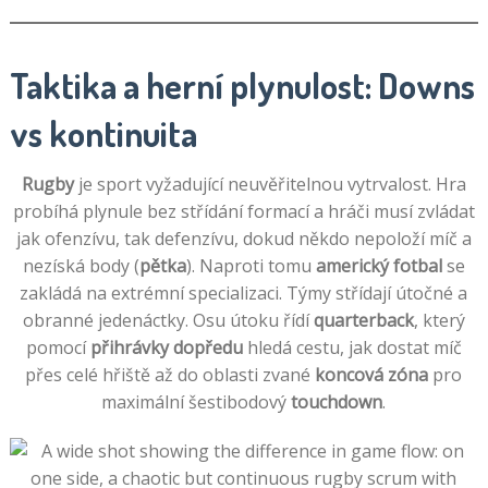
Taktika a herní plynulost: Downs
vs kontinuita
Rugby
je sport vyžadující neuvěřitelnou vytrvalost. Hra
probíhá plynule bez střídání formací a hráči musí zvládat
jak ofenzívu, tak defenzívu, dokud někdo nepoloží míč a
nezíská body (
pětka
). Naproti tomu
americký fotbal
se
zakládá na extrémní specializaci. Týmy střídají útočné a
obranné jedenáctky. Osu útoku řídí
quarterback
, který
pomocí
přihrávky dopředu
hledá cestu, jak dostat míč
přes celé hřiště až do oblasti zvané
koncová zóna
pro
maximální šestibodový
touchdown
.