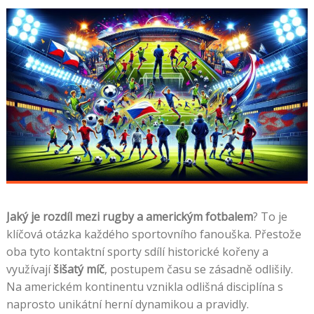
Jaký je rozdíl mezi rugby a americkým fotbalem
? To je
klíčová otázka každého sportovního fanouška. Přestože
oba tyto kontaktní sporty sdílí historické kořeny a
využívají
šišatý míč
, postupem času se zásadně odlišily.
Na americkém kontinentu vznikla odlišná disciplína s
naprosto unikátní herní dynamikou a pravidly.