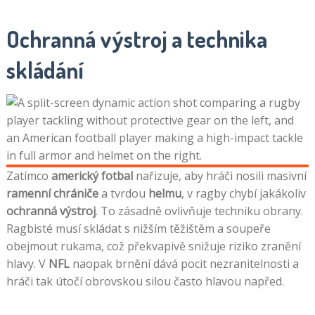
Ochranná výstroj a technika
skládání
Zatímco
americký fotbal
nařizuje, aby hráči nosili masivní
ramenní chrániče
a tvrdou
helmu
, v ragby chybí jakákoliv
ochranná výstroj
. To zásadně ovlivňuje techniku obrany.
Ragbisté musí skládat s nižším těžištěm a soupeře
obejmout rukama, což překvapivě snižuje riziko zranění
hlavy. V
NFL
naopak brnění dává pocit nezranitelnosti a
hráči tak útočí obrovskou silou často hlavou napřed.