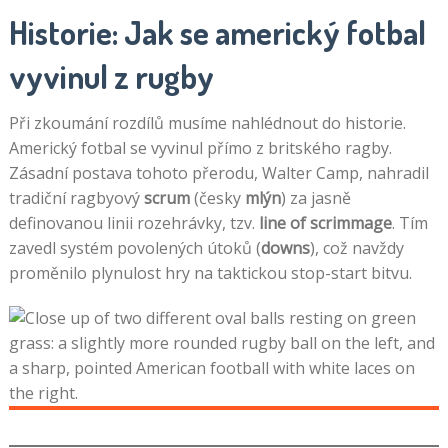
Historie: Jak se americký fotbal
vyvinul z rugby
Při zkoumání rozdílů musíme nahlédnout do historie.
Americký fotbal se vyvinul přímo z britského ragby.
Zásadní postava tohoto přerodu, Walter Camp, nahradil
tradiční ragbyový
scrum
(česky
mlýn
) za jasně
definovanou linii rozehrávky, tzv.
line of scrimmage
. Tím
zavedl systém povolených útoků (
downs
), což navždy
proměnilo plynulost hry na taktickou stop-start bitvu.