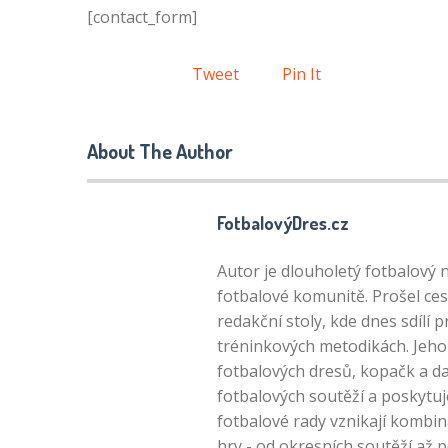
[contact_form]
Tweet
Pin It
About The Author
FotbalovýDres.cz
Autor je dlouholetý fotbalový 
fotbalové komunitě. Prošel ces
redakční stoly, kde dnes sdílí 
tréninkových metodikách. Jeho 
fotbalových dresů, kopačk a da
fotbalových soutěží a poskytuj
fotbalové rady vznikají kombin
hry - od okresních soutěží až 