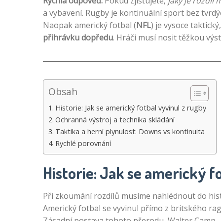
Rychlá odpověď:
Pokud zjišťujete,
jaký je rozdíl
a vybavení. Rugby je kontinuální sport bez tvrd
Naopak americký fotbal (
NFL
) je vysoce taktick
přihrávku dopředu
. Hráči musí nosit těžkou výs
Obsah
Historie: Jak se americký fotbal vyvinul z rugby
Ochranná výstroj a technika skládání
Taktika a herní plynulost: Downs vs kontinuita
Rychlé porovnání
Historie: Jak se americký f
Při zkoumání rozdílů musíme nahlédnout do hist
Americký fotbal se vyvinul přímo z britského rag
Zásadní postava tohoto přerodu, Walter Camp,