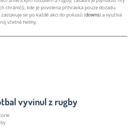
 mezi americkým fotbalem a rugby
, zásadní je plynulost hry
ých chráničů, kde je povolena přihrávka pouze dozadu.
ý, zastavuje se po každé akci do pokusů (
downs
) a využívá
troj včetně helmy.
otbal vyvinul z rugby
orie.
by.