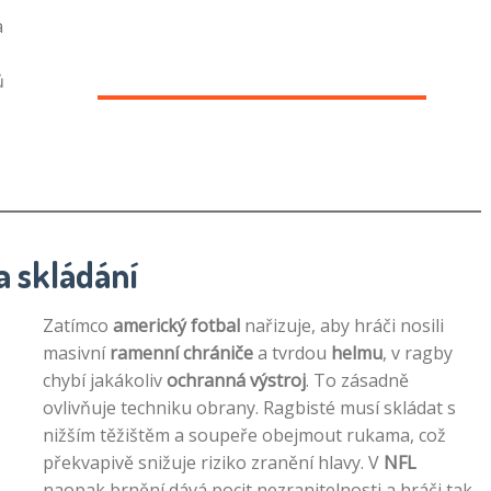
a
ů
a skládání
Zatímco
americký fotbal
nařizuje, aby hráči nosili
masivní
ramenní chrániče
a tvrdou
helmu
, v ragby
chybí jakákoliv
ochranná výstroj
. To zásadně
ovlivňuje techniku obrany. Ragbisté musí skládat s
nižším těžištěm a soupeře obejmout rukama, což
překvapivě snižuje riziko zranění hlavy. V
NFL
naopak brnění dává pocit nezranitelnosti a hráči tak