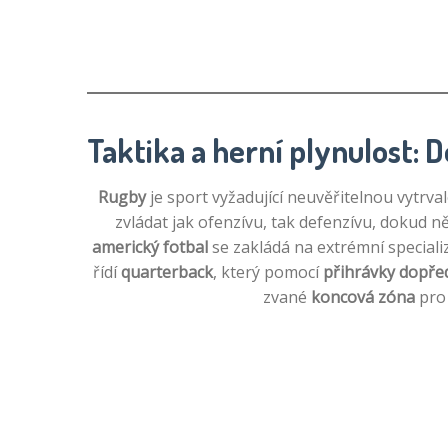
Taktika a herní plynulost: 
Rugby
je sport vyžadující neuvěřitelnou vytrva
zvládat jak ofenzívu, tak defenzívu, dokud n
americký fotbal
se zakládá na extrémní speciali
řídí
quarterback
, který pomocí
přihrávky dopře
zvané
koncová zóna
pro