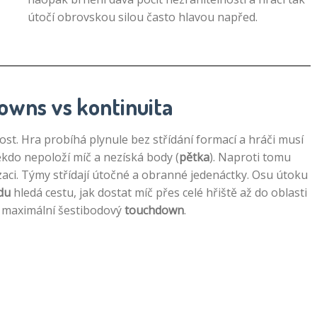
útočí obrovskou silou často hlavou napřed.
Downs vs kontinuita
lost. Hra probíhá plynule bez střídání formací a hráči musí
ěkdo nepoloží míč a nezíská body (
pětka
). Naproti tomu
zaci. Týmy střídají útočné a obranné jedenáctky. Osu útoku
du
hledá cestu, jak dostat míč přes celé hřiště až do oblasti
 maximální šestibodový
touchdown
.