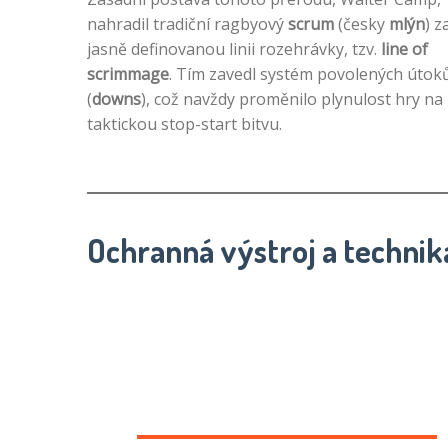
nahradil tradiční ragbyový
scrum
(česky
mlýn
) z
jasně definovanou linii rozehrávky, tzv.
line of
scrimmage
. Tím zavedl systém povolených útok
(
downs
), což navždy proměnilo plynulost hry na
taktickou stop-start bitvu.
Ochranná výstroj a technik