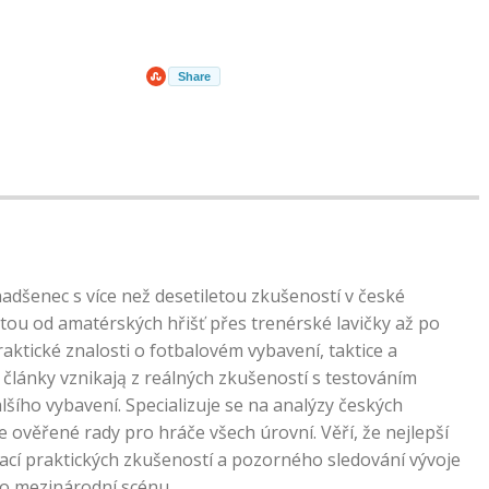
Share
nadšenec s více než desetiletou zkušeností v české
tou od amatérských hřišť přes trenérské lavičky až po
praktické znalosti o fotbalovém vybavení, taktice a
články vznikają z reálných zkušeností s testováním
lšího vybavení. Specializuje se na analýzy českých
e ověřené rady pro hráče všech úrovní. Věří, že nejlepší
ací praktických zkušeností a pozorného sledování vývoje
po mezinárodní scénu.