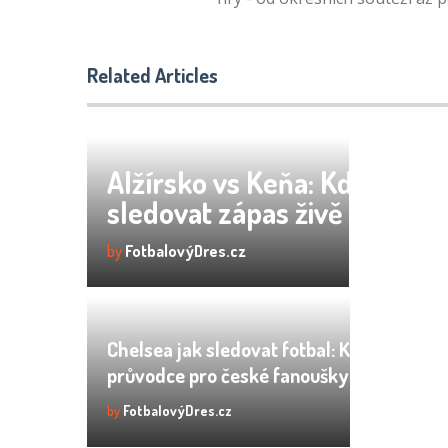
Related Articles
Alžírsko vs Keňa: Kde
sledovat zápas živě online
by
FotbalovýDres.cz
Chelsea jak sledovat fotbal: Kompletní
průvodce pro české fanoušky
by
FotbalovýDres.cz