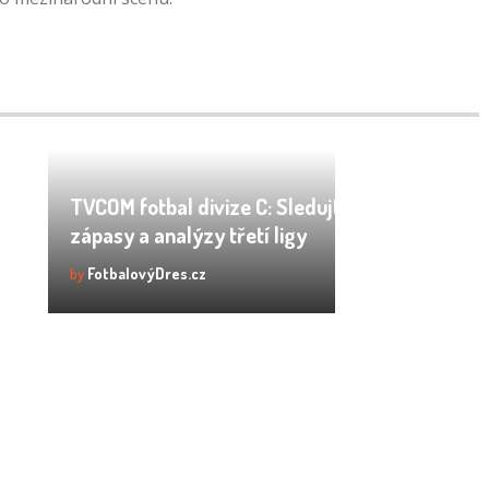
TVCOM fotbal divize C: Sledujte živě
zápasy a analýzy třetí ligy
by
FotbalovýDres.cz