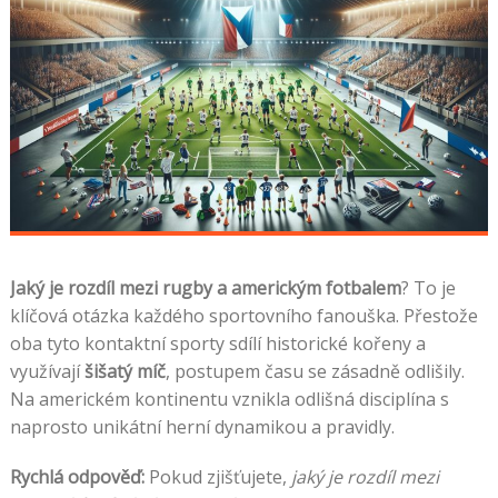
Jaký je rozdíl mezi rugby a americkým fotbalem
? To je
klíčová otázka každého sportovního fanouška. Přestože
oba tyto kontaktní sporty sdílí historické kořeny a
využívají
šišatý míč
, postupem času se zásadně odlišily.
Na americkém kontinentu vznikla odlišná disciplína s
naprosto unikátní herní dynamikou a pravidly.
Rychlá odpověď:
Pokud zjišťujete,
jaký je rozdíl mezi