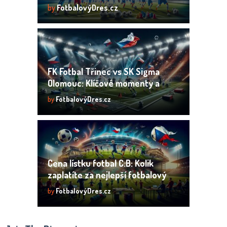
by
FotbalovýDres.cz
FK Fotbal Třinec vs SK Sigma
Olomouc: Klíčové momenty a
analýza zápasu
by
FotbalovýDres.cz
Cena lístku fotbal C.B: Kolik
zaplatíte za nejlepší fotbalový
zážitek?
by
FotbalovýDres.cz