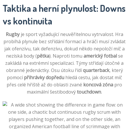
Taktika a herní plynulost: Downs
vs kontinuita
Rugby
je sport vyžadující neuvěřitelnou vytrvalost. Hra
probíhá plynule bez střídání formací a hráči musí zvládat
jak ofenzívu, tak defenzívu, dokud někdo nepoloží míč a
nezíská body (
pětka
). Naproti tomu
americký fotbal
se
zakládá na extrémní specializaci. Týmy střídají útočné a
obranné jedenáctky. Osu útoku řídí
quarterback
, který
pomocí
přihrávky dopředu
hledá cestu, jak dostat míč
přes celé hřiště až do oblasti zvané
koncová zóna
pro
maximální šestibodový
touchdown
.