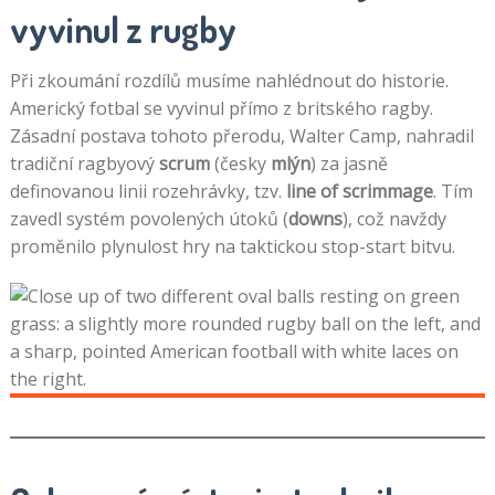
vyvinul z rugby
Při zkoumání rozdílů musíme nahlédnout do historie.
Americký fotbal se vyvinul přímo z britského ragby.
Zásadní postava tohoto přerodu, Walter Camp, nahradil
tradiční ragbyový
scrum
(česky
mlýn
) za jasně
definovanou linii rozehrávky, tzv.
line of scrimmage
. Tím
zavedl systém povolených útoků (
downs
), což navždy
proměnilo plynulost hry na taktickou stop-start bitvu.