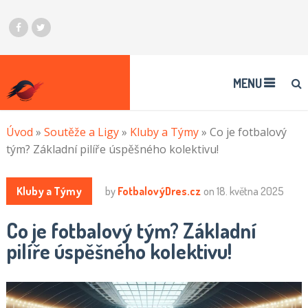
MENU
Úvod
»
Soutěže a Ligy
»
Kluby a Týmy
»
Co je fotbalový
tým? Základní pilíře úspěšného kolektivu!
Kluby a Týmy
by
FotbalovýDres.cz
on
18. května 2025
Co je fotbalový tým? Základní
pilíře úspěšného kolektivu!