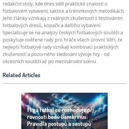
redakční stoly, kde dnes sdílí praktické znalosti o
fotbalovém vybavení, taktice a tréninkových metodikách.
Jeho články vznikają z reálných zkušeností s testováním
fotbalových dresů, kopačk a dalšího vybavení.
Specializuje se na analýzy českých fotbalových soutěží a
poskytuje ověřené rady pro hráče všech úrovní. Věří, že
nejlepší fotbalové rady vznikají kombinací praktických
zkušeností a pozorného sledování vývoje hry - od
okresních soutěží až po mezinárodní scénu.
Related Articles
1 liga fotbal co rozhoduje při
rovnosti bodů Gambrinus:
Pravidla postupů a sestupů