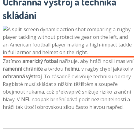
Ochranná výstroj a technika
skládání
Zatímco
americký fotbal
nařizuje, aby hráči nosili masivní
ramenní chrániče
a tvrdou
helmu
, v ragby chybí jakákoliv
ochranná výstroj
. To zásadně ovlivňuje techniku obrany.
Ragbisté musí skládat s nižším těžištěm a soupeře
obejmout rukama, což překvapivě snižuje riziko zranění
hlavy. V
NFL
naopak brnění dává pocit nezranitelnosti a
hráči tak útočí obrovskou silou často hlavou napřed.