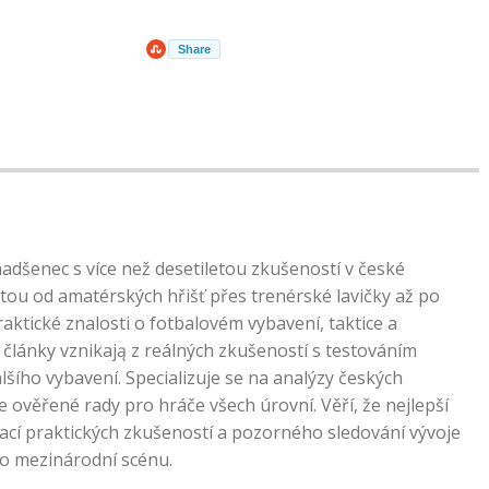
Share
nadšenec s více než desetiletou zkušeností v české
tou od amatérských hřišť přes trenérské lavičky až po
praktické znalosti o fotbalovém vybavení, taktice a
články vznikają z reálných zkušeností s testováním
lšího vybavení. Specializuje se na analýzy českých
e ověřené rady pro hráče všech úrovní. Věří, že nejlepší
ací praktických zkušeností a pozorného sledování vývoje
po mezinárodní scénu.