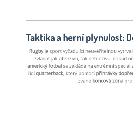
Taktika a herní plynulost: 
Rugby
je sport vyžadující neuvěřitelnou vytrva
zvládat jak ofenzívu, tak defenzívu, dokud n
americký fotbal
se zakládá na extrémní speciali
řídí
quarterback
, který pomocí
přihrávky dopře
zvané
koncová zóna
pro