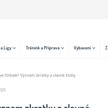
a Ligy
Trénink a Příprava
Vybavení
Z
 ve fotbale? Význam zkratky a slavné kluby
2025
Význam zkratky a slavné