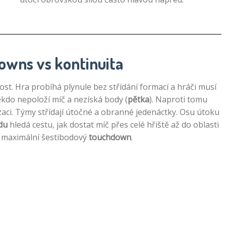
Downs vs kontinuita
lost. Hra probíhá plynule bez střídání formací a hráči musí
ěkdo nepoloží míč a nezíská body (
pětka
). Naproti tomu
zaci. Týmy střídají útočné a obranné jedenáctky. Osu útoku
du
hledá cestu, jak dostat míč přes celé hřiště až do oblasti
 maximální šestibodový
touchdown
.