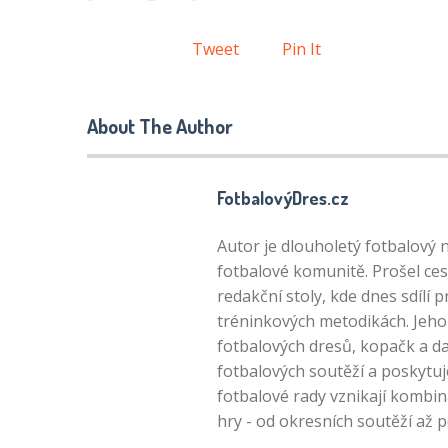
Tweet
Pin It
About The Author
FotbalovýDres.cz
Autor je dlouholetý fotbalový 
fotbalové komunitě. Prošel ces
redakční stoly, kde dnes sdílí 
tréninkových metodikách. Jeho 
fotbalových dresů, kopačk a da
fotbalových soutěží a poskytuj
fotbalové rady vznikají kombin
hry - od okresních soutěží až 