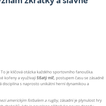
 To je klíčová otázka každého sportovního fanouška.
cké kořeny a využívají
šišatý míč
, postupem času se zásadně
á disciplína s naprosto unikátní herní dynamikou a
 mezi americkým fotbalem a rugby
, zásadní je plynulost hry