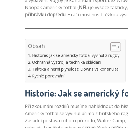
a vybavení. Rugby je kontinuální sport bez tvrd
Naopak americký fotbal (
NFL
) je vysoce taktick
přihrávku dopředu
. Hráči musí nosit těžkou výs
Obsah
Historie: Jak se americký fotbal vyvinul z rugby
Ochranná výstroj a technika skládání
Taktika a herní plynulost: Downs vs kontinuita
Rychlé porovnání
Historie: Jak se americký f
Při zkoumání rozdílů musíme nahlédnout do hist
Americký fotbal se vyvinul přímo z britského rag
Zásadní postava tohoto přerodu, Walter Camp,
nahradil tradiční ragbyový
scrum
(česky
mlýn
) z