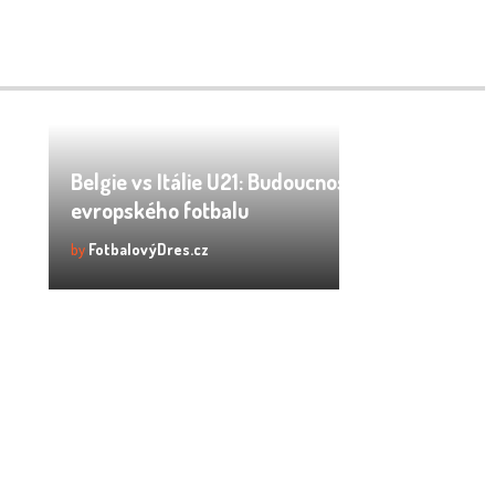
é
Belgie vs Itálie U21: Budoucnost
evropského fotbalu
by
FotbalovýDres.cz