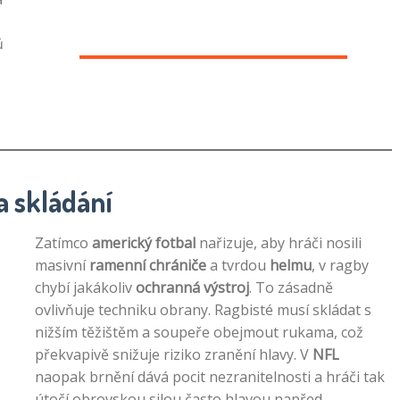
ů
a skládání
Zatímco
americký fotbal
nařizuje, aby hráči nosili
masivní
ramenní chrániče
a tvrdou
helmu
, v ragby
chybí jakákoliv
ochranná výstroj
. To zásadně
ovlivňuje techniku obrany. Ragbisté musí skládat s
nižším těžištěm a soupeře obejmout rukama, což
překvapivě snižuje riziko zranění hlavy. V
NFL
naopak brnění dává pocit nezranitelnosti a hráči tak
útočí obrovskou silou často hlavou napřed.