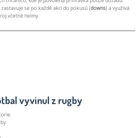
ých chráničů, kde je povolena přihrávka pouze dozadu.
ý, zastavuje se po každé akci do pokusů (
downs
) a využívá
troj včetně helmy.
otbal vyvinul z rugby
orie.
by.
a