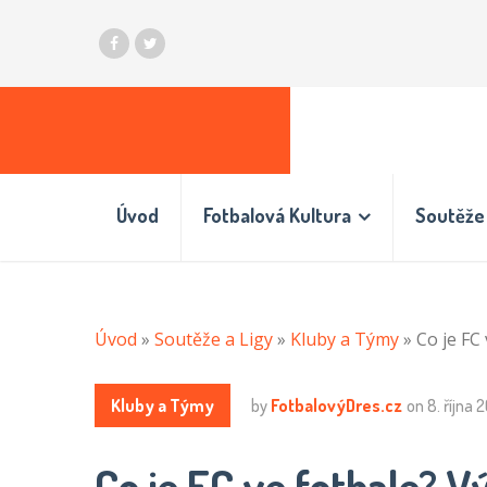
Úvod
Fotbalová Kultura
Soutěže 
Úvod
»
Soutěže a Ligy
»
Kluby a Týmy
»
Co je FC
Kluby a Týmy
by
FotbalovýDres.cz
on
8. října 
Co je FC ve fotbale? 