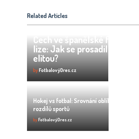
Related Articles
Čech ve španělské fotbalov
lize: Jak se prosadil mezi
elitou?
by
FotbalovýDres.cz
Hokej vs fotbal: Srovnání oblíbenosti a
rozdílů sportů
by
FotbalovýDres.cz