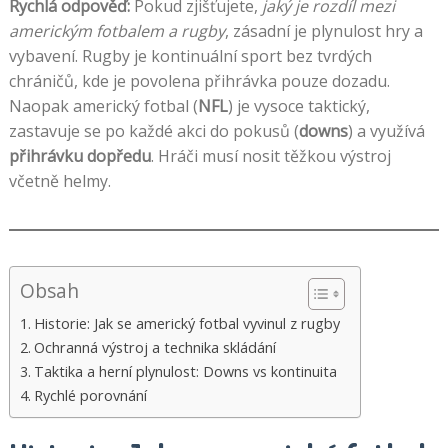
Rychlá odpověď:
Pokud zjišťujete,
jaký je rozdíl mezi
americkým fotbalem a rugby
, zásadní je plynulost hry a
vybavení. Rugby je kontinuální sport bez tvrdých
chráničů, kde je povolena přihrávka pouze dozadu.
Naopak americký fotbal (
NFL
) je vysoce taktický,
zastavuje se po každé akci do pokusů (
downs
) a využívá
přihrávku dopředu
. Hráči musí nosit těžkou výstroj
včetně helmy.
Obsah
Historie: Jak se americký fotbal vyvinul z rugby
Ochranná výstroj a technika skládání
Taktika a herní plynulost: Downs vs kontinuita
Rychlé porovnání