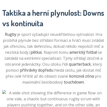
Taktika a herní plynulost: Downs
vs kontinuita
Rugby
je sport vyžadující neuvěřitelnou vytrvalost. Hra
probíhá plynule bez střídání formací a hráči musí zvládat
jak ofenzívu, tak defenzívu, dokud někdo nepoloží míč a
nezíská body (
pětka
). Naproti tomu
americký fotbal
se
zakládá na extrémní specializaci. Týmy střídají útočné a
obranné jedenáctky. Osu útoku řídí
quarterback
, který
pomocí
přihrávky dopředu
hledá cestu, jak dostat míč
přes celé hřiště až do oblasti zvané
koncová zóna
pro
maximální šestibodový
touchdown
.