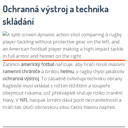
Ochranná výstroj a technika
skládání
Zatímco
americký fotbal
nařizuje, aby hráči nosili masivní
ramenní chrániče
a tvrdou
helmu
, v ragby chybí jakákoliv
ochranná výstroj
. To zásadně ovlivňuje techniku obrany.
Ragbisté musí skládat s nižším těžištěm a soupeře
obejmout rukama, což překvapivě snižuje riziko zranění
hlavy. V
NFL
naopak brnění dává pocit nezranitelnosti a
hráči tak útočí obrovskou silou často hlavou napřed.