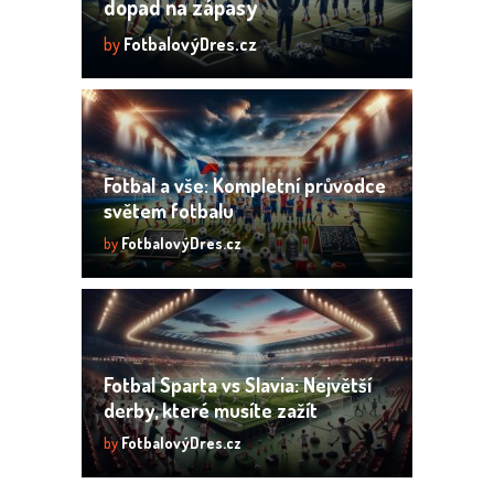
dopad na zápasy
by
FotbalovýDres.cz
Fotbal a vše: Kompletní průvodce
světem fotbalu
by
FotbalovýDres.cz
Fotbal Sparta vs Slavia: Největší
derby, které musíte zažít
by
FotbalovýDres.cz