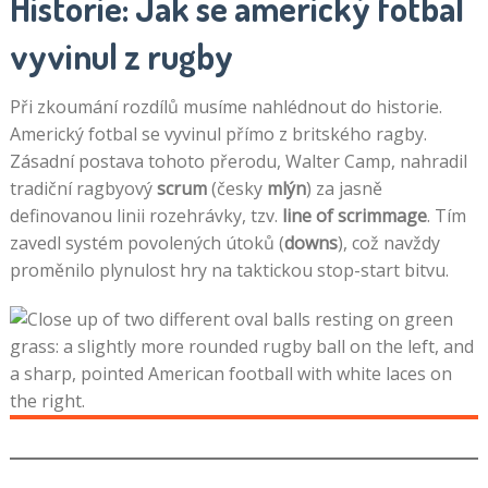
Historie: Jak se americký fotbal
vyvinul z rugby
Při zkoumání rozdílů musíme nahlédnout do historie.
Americký fotbal se vyvinul přímo z britského ragby.
Zásadní postava tohoto přerodu, Walter Camp, nahradil
tradiční ragbyový
scrum
(česky
mlýn
) za jasně
definovanou linii rozehrávky, tzv.
line of scrimmage
. Tím
zavedl systém povolených útoků (
downs
), což navždy
proměnilo plynulost hry na taktickou stop-start bitvu.