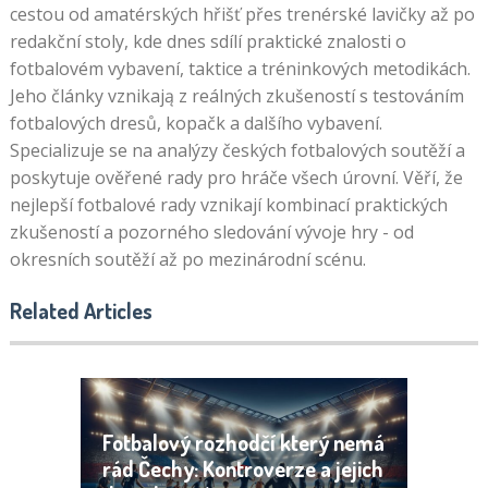
cestou od amatérských hřišť přes trenérské lavičky až po
redakční stoly, kde dnes sdílí praktické znalosti o
fotbalovém vybavení, taktice a tréninkových metodikách.
Jeho články vznikają z reálných zkušeností s testováním
fotbalových dresů, kopačk a dalšího vybavení.
Specializuje se na analýzy českých fotbalových soutěží a
poskytuje ověřené rady pro hráče všech úrovní. Věří, že
nejlepší fotbalové rady vznikají kombinací praktických
zkušeností a pozorného sledování vývoje hry - od
okresních soutěží až po mezinárodní scénu.
Related Articles
Fotbalový rozhodčí který nemá
rád Čechy: Kontroverze a jejich