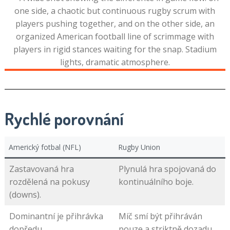
Rychlé porovnání
Americký fotbal (NFL)
Rugby Union
Zastavovaná hra
Plynulá hra spojovaná do
rozdělená na pokusy
kontinuálního boje.
(downs).
Dominantní je přihrávka
Míč smí být přihráván
dopředu.
pouze a striktně dozadu.