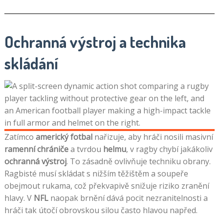
Ochranná výstroj a technika
skládání
Zatímco
americký fotbal
nařizuje, aby hráči nosili masivní
ramenní chrániče
a tvrdou
helmu
, v ragby chybí jakákoliv
ochranná výstroj
. To zásadně ovlivňuje techniku obrany.
Ragbisté musí skládat s nižším těžištěm a soupeře
obejmout rukama, což překvapivě snižuje riziko zranění
hlavy. V
NFL
naopak brnění dává pocit nezranitelnosti a
hráči tak útočí obrovskou silou často hlavou napřed.