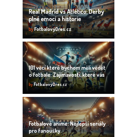
Real Madrid vs Atlético: Derby
plné emocí a historie
by
FotbalovýDres.cz
101 věcí které bychom měli vědět
o fotbale: Zajímavosti, které vás
překvapí
by
FotbalovýDres.cz
Fotbalové anime: Nejlepší seriály
pro fanoušky