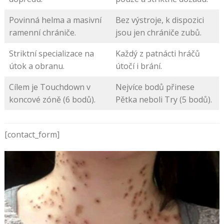
Povinná helma a masivní
Bez výstroje, k dispozici
ramenní chrániče.
jsou jen chrániče zubů.
Striktní specializace na
Každý z patnácti hráčů
útok a obranu.
útočí i brání.
Cílem je Touchdown v
Nejvíce bodů přinese
koncové zóně (6 bodů).
Pětka neboli Try (5 bodů).
[contact_form]