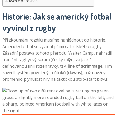
Rychlé porovnání
Historie: Jak se americký fotbal
vyvinul z rugby
Při zkoumání rozdílů musíme nahlédnout do historie.
Americký fotbal se vyvinul přímo z britského ragby.
Zásadní postava tohoto přerodu, Walter Camp, nahradil
tradiční ragbyový
scrum
(česky
mlýn
) za jasně
definovanou linii rozehrávky, tzv.
line of scrimmage
. Tím
zavedl systém povolených útoků (
downs
), což navždy
proměnilo plynulost hry na taktickou stop-start bitvu.