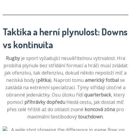
Taktika a herní plynulost: Downs
vs kontinuita
Rugby
je sport vyžadující neuvěřitelnou vytrvalost. Hra
probíhá plynule bez střídání formací a hráči musí zvládat
jak ofenzívu, tak defenzívu, dokud někdo nepoloží míč a
nezíská body (
pětka
). Naproti tomu
americký fotbal
se
zakládá na extrémní specializaci. Týmy střídají útočné a
obranné jedenáctky. Osu útoku řídí
quarterback
, který
pomocí
přihrávky dopředu
hledá cestu, jak dostat míč
přes celé hřiště až do oblasti zvané
koncová zóna
pro
maximální šestibodový
touchdown
.