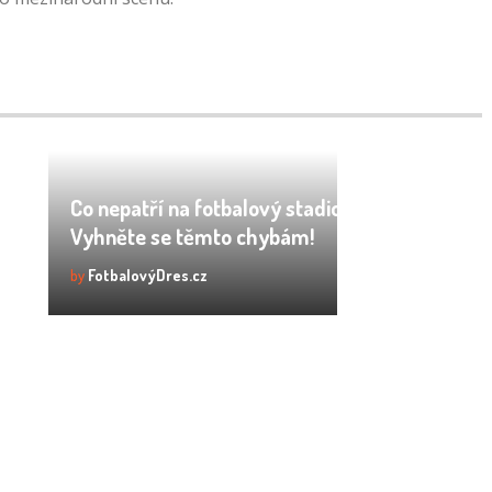
:
y
Co nepatří na fotbalový stadion v ČR?
Vyhněte se těmto chybám!
by
FotbalovýDres.cz