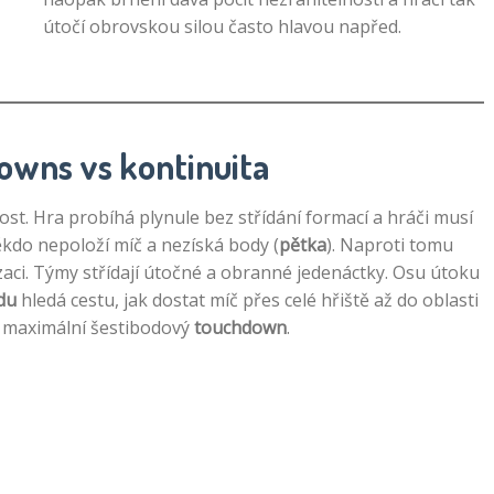
útočí obrovskou silou často hlavou napřed.
Downs vs kontinuita
lost. Hra probíhá plynule bez střídání formací a hráči musí
ěkdo nepoloží míč a nezíská body (
pětka
). Naproti tomu
zaci. Týmy střídají útočné a obranné jedenáctky. Osu útoku
du
hledá cestu, jak dostat míč přes celé hřiště až do oblasti
 maximální šestibodový
touchdown
.