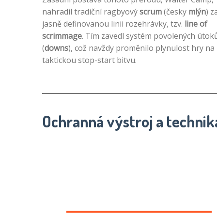
nahradil tradiční ragbyový
scrum
(česky
mlýn
) z
jasně definovanou linii rozehrávky, tzv.
line of
scrimmage
. Tím zavedl systém povolených útok
(
downs
), což navždy proměnilo plynulost hry na
taktickou stop-start bitvu.
Ochranná výstroj a technik