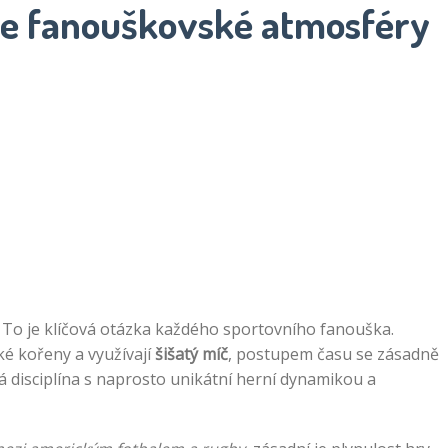
rdce fanouškovské atmosféry
 To je klíčová otázka každého sportovního fanouška.
cké kořeny a využívají
šišatý míč
, postupem času se zásadně
á disciplína s naprosto unikátní herní dynamikou a