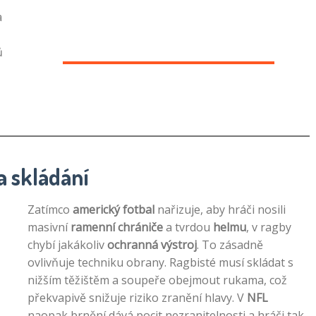
a
ů
a skládání
Zatímco
americký fotbal
nařizuje, aby hráči nosili
masivní
ramenní chrániče
a tvrdou
helmu
, v ragby
chybí jakákoliv
ochranná výstroj
. To zásadně
ovlivňuje techniku obrany. Ragbisté musí skládat s
nižším těžištěm a soupeře obejmout rukama, což
překvapivě snižuje riziko zranění hlavy. V
NFL
naopak brnění dává pocit nezranitelnosti a hráči tak