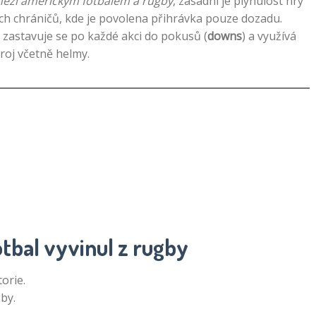
 mezi americkým fotbalem a rugby
, zásadní je plynulost hry
ých chráničů, kde je povolena přihrávka pouze dozadu.
ý, zastavuje se po každé akci do pokusů (
downs
) a využívá
troj včetně helmy.
otbal vyvinul z rugby
orie.
by.