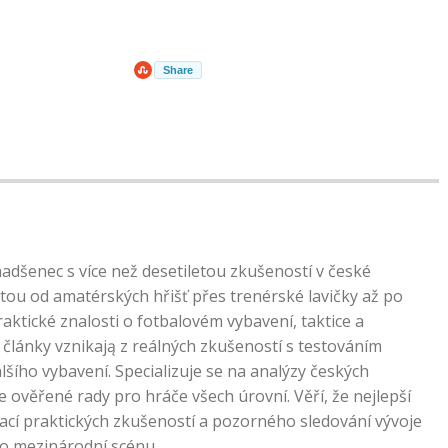
Share
nadšenec s více než desetiletou zkušeností v české
tou od amatérských hřišť přes trenérské lavičky až po
praktické znalosti o fotbalovém vybavení, taktice a
články vznikają z reálných zkušeností s testováním
lšího vybavení. Specializuje se na analýzy českých
e ověřené rady pro hráče všech úrovní. Věří, že nejlepší
ací praktických zkušeností a pozorného sledování vývoje
po mezinárodní scénu.