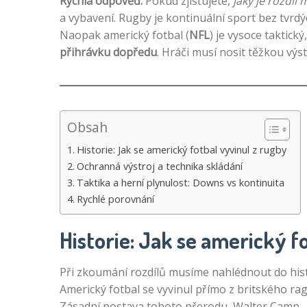
Rychlá odpověď:
Pokud zjišťujete,
jaký je rozdíl
a vybavení. Rugby je kontinuální sport bez tvrd
Naopak americký fotbal (
NFL
) je vysoce taktick
přihrávku dopředu
. Hráči musí nosit těžkou výs
Obsah
Historie: Jak se americký fotbal vyvinul z rugby
Ochranná výstroj a technika skládání
Taktika a herní plynulost: Downs vs kontinuita
Rychlé porovnání
Historie: Jak se americký f
Při zkoumání rozdílů musíme nahlédnout do hist
Americký fotbal se vyvinul přímo z britského rag
Zásadní postava tohoto přerodu, Walter Camp,