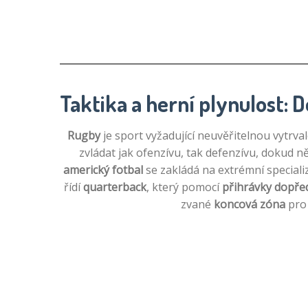
Taktika a herní plynulost: 
Rugby
je sport vyžadující neuvěřitelnou vytrva
zvládat jak ofenzívu, tak defenzívu, dokud n
americký fotbal
se zakládá na extrémní speciali
řídí
quarterback
, který pomocí
přihrávky dopře
zvané
koncová zóna
pro