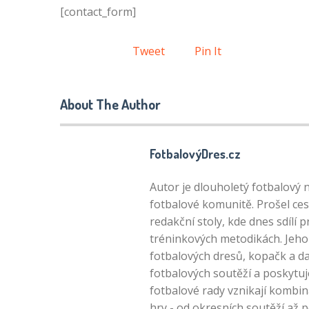
[contact_form]
Tweet
Pin It
About The Author
FotbalovýDres.cz
Autor je dlouholetý fotbalový 
fotbalové komunitě. Prošel ces
redakční stoly, kde dnes sdílí 
tréninkových metodikách. Jeho 
fotbalových dresů, kopačk a da
fotbalových soutěží a poskytuj
fotbalové rady vznikají kombin
hry - od okresních soutěží až 