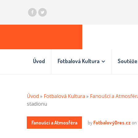
Úvod
Fotbalová Kultura
Soutěže 
Úvod
»
Fotbalová Kultura
»
Fanoušci a Atmosfér
stadionu
Fanoušci a Atmosféra
by
FotbalovýDres.cz
on