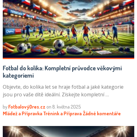
Fotbal do kolika: Kompletní průvodce věkovými
kategoriemi
Objevte, do kolika let se hraje fotbal a jaké kategorie
jsou pro vaše dítě ideální. Získejte kompletní …
by
FotbalovýDres.cz
on
8. května 2025
Mládež a Přípravka
Trénink a Příprava
Žádné komentáře