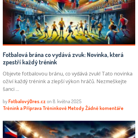
Fotbalová brána co vydává zvuk: Novinka, která
zpestří každý trénink
Objevte fotbalovou bránu, co vydává zvuk! Tato novinka
oživí každý trénink a zlepší výkon hráčů. Nezmeškejte
šanci …
by
FotbalovýDres.cz
on
8. května 2025
Trénink a Příprava
Tréninkové Metody
Žádné komentáře