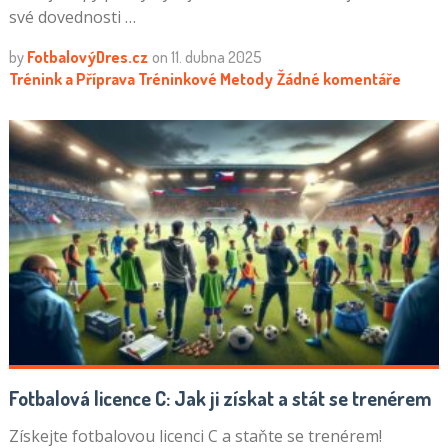
své dovednosti …
by
FotbalovýDres.cz
on
11. dubna 2025
Trénink a Příprava
Tréninkové Metody
Žádné komentáře
Fotbalová licence C: Jak ji získat a stát se trenérem
Získejte fotbalovou licenci C a staňte se trenérem!