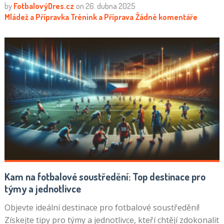
by
FotbalovýDres.cz
on
26. dubna 2025
Mládež a Přípravka
Trénink a Příprava
Žádné komentáře
Kam na fotbalové soustředění: Top destinace pro
týmy a jednotlivce
Objevte ideální destinace pro fotbalové soustředění!
Získejte tipy pro týmy a jednotlivce, kteří chtějí zdokonalit