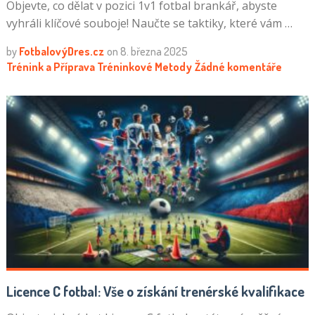
Objevte, co dělat v pozici 1v1 fotbal brankář, abyste
vyhráli klíčové souboje! Naučte se taktiky, které vám …
by
FotbalovýDres.cz
on
8. března 2025
Trénink a Příprava
Tréninkové Metody
Žádné komentáře
Licence C fotbal: Vše o získání trenérské kvalifikace