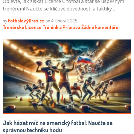
Objevte, jak získat Licence C fotbal a stát se úspěšným
trenérem! Naučte se klíčové dovednosti a taktiky …
by
FotbalovýDres.cz
on
4. února 2025
Trenérské Licence
Trénink a Příprava
Žádné komentáře
Jak házet míč na americký fotbal: Naučte se
správnou techniku hodu