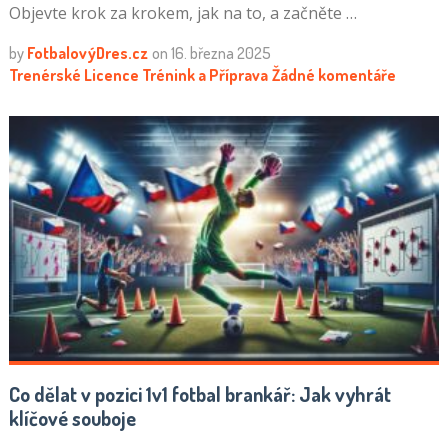
Objevte krok za krokem, jak na to, a začněte …
by
FotbalovýDres.cz
on
16. března 2025
Trenérské Licence
Trénink a Příprava
Žádné komentáře
Co dělat v pozici 1v1 fotbal brankář: Jak vyhrát
klíčové souboje