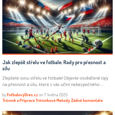
Jak zlepšit střelu ve fotbale: Rady pro přesnost a
sílu
Zlepšete svou střelu ve fotbale! Objevte osvědčené tipy
na přesnost a sílu, které z vás učiní nebezpečného …
by
FotbalovýDres.cz
on
7. května 2025
Trénink a Příprava
Tréninkové Metody
Žádné komentáře