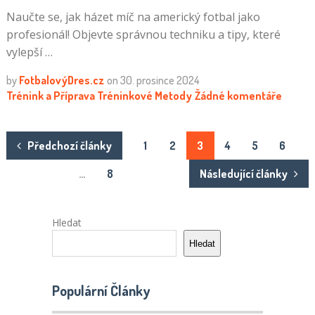
Naučte se, jak házet míč na americký fotbal jako
profesionál! Objevte správnou techniku a tipy, které
vylepší …
by
FotbalovýDres.cz
on
30. prosince 2024
Trénink a Příprava
Tréninkové Metody
Žádné komentáře
Stránkování
Předchozí články
1
2
3
4
5
6
příspěvků
…
8
Následující články
Hledat
Hledat
Populární Články