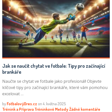
Jak se naučit chytat ve fotbale: Tipy pro začínající
brankáře
Naučte se chytat ve fotbale jako profesionál! Objevte
klíčové tipy pro začínající brankáře, které vám pomohou
excelovat …
by
FotbalovýDres.cz
on
4. května 2025
Trénink a Příprava
Tréninkové Metody
Žádné komentáře