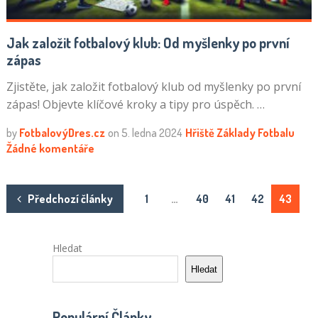
Jak založit fotbalový klub: Od myšlenky po první
zápas
Zjistěte, jak založit fotbalový klub od myšlenky po první
zápas! Objevte klíčové kroky a tipy pro úspěch. …
by
FotbalovýDres.cz
on
5. ledna 2024
Hřiště
Základy Fotbalu
Žádné komentáře
Stránkování
Předchozí články
1
…
40
41
42
43
příspěvků
Hledat
Hledat
Populární Články