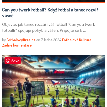
Can you twerk fotball? Když fotbal a tanec rozvíří
vášně
Objevte, jak tanec rozzáří váš fotbal! "Can you twerk
fotball?" spojuje pohyb a vášeň. Připojte se k …
by
FotbalovýDres.cz
on
7. ledna 2024
Fotbalová Kultura
Žádné komentáře
Save